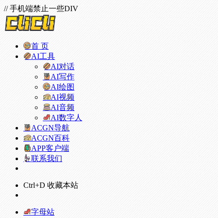
// 手机端禁止一些DIV
首 页
AI工具
AI对话
AI写作
AI绘图
AI视频
AI音频
AI数字人
ACGN导航
ACGN百科
APP客户端
联系我们
Ctrl+D 收藏本站
字母站