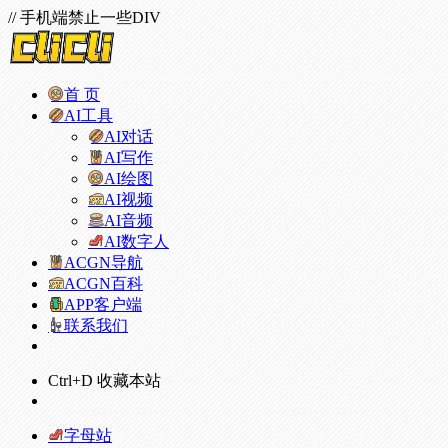
// 手机端禁止一些DIV
首 页
AI工具
AI对话
AI写作
AI绘图
AI视频
AI音频
AI数字人
ACGN导航
ACGN百科
APP客户端
联系我们
Ctrl+D 收藏本站
字母站