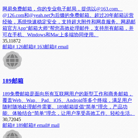
网易免费邮箱，你的专业电子邮局，提供以@163.com、
@126.com和@yeah.net为后缀的免费邮箱。超过20年邮箱运营
经验，系统快速稳定安全，支持超大附件和网盘服务。网易邮
箱官方App“邮箱大师”帮您高效处理邮件，支持所有邮箱，并
可在手机、Windows和Mac上多端协同使用。
35,118
72
邮箱
# 126邮箱
# 163邮箱
# email
189邮箱
189免费邮箱是面向所有互联网用户的新型工作和商务邮箱，
覆盖Web、Wap、 Pad、iOS、Android等多个终端，满足用户
随时随地处理邮件需要。189邮箱提倡“简单”理念，产品功
能、体验结合“简单”理念，让用户享受高效工作、轻松生活。
30,720
45
邮箱
# 189邮箱
# email
# mail