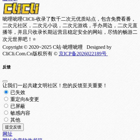
呲哩呲哩CliCli-收录了数千二次元优质站点，包含免费看番，
二次元社区，二次元小说，二次元游戏，手办周边，二次元直
播等，并且只收录长期运营且稳定安全的网站，尽情的畅游二
次元世界吧！⭐
Copyright © 2020~2025 C站·呲哩呲哩 Designed by
CliCli.Com.Cn版权所有 ©
京ICP备2026022189号
反馈
让我们一起共建文明社区！您的反馈至关重要！
已失效
重定向&变更
已屏蔽
敏感内容
其他
提交反馈
网址