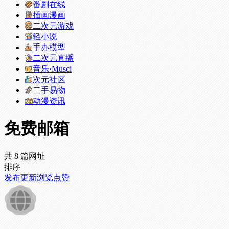
番剧在线
插画漫画
二次元游戏
轻小说
手办模型
二次元直播
音乐·Musci
次元社区
二手易物
动漫资讯
免费邮箱
共 8 篇网址
排序
发布
更新
浏览
点赞