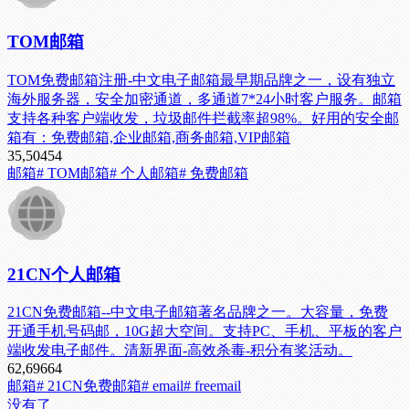
TOM邮箱
TOM免费邮箱注册-中文电子邮箱最早期品牌之一，设有独立
海外服务器，安全加密通道，多通道7*24小时客户服务。邮箱
支持各种客户端收发，垃圾邮件拦截率超98%。好用的安全邮
箱有：免费邮箱,企业邮箱,商务邮箱,VIP邮箱
35,504
54
邮箱
# TOM邮箱
# 个人邮箱
# 免费邮箱
21CN个人邮箱
21CN免费邮箱--中文电子邮箱著名品牌之一。大容量，免费
开通手机号码邮，10G超大空间。支持PC、手机、平板的客户
端收发电子邮件。清新界面-高效杀毒-积分有奖活动。
62,696
64
邮箱
# 21CN免费邮箱
# email
# freemail
没有了