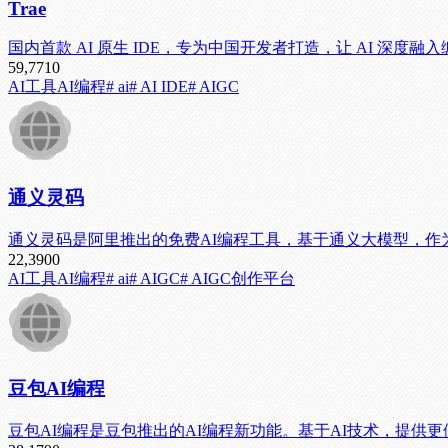
Trae
国内首款 AI 原生 IDE，专为中国开发者打造，让 AI 深
59,771
0
AI工具
AI编程
# ai
# AI IDE
# AIGC
通义灵码
通义灵码是阿里推出的免费AI编程工具，基于通义大模型，作为 GitH
22,390
0
AI工具
AI编程
# ai
# AIGC
# AIGC创作平台
豆包AI编程
豆包AI编程是豆包推出的AI编程新功能。基于AI技术，提供更