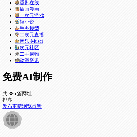
番剧在线
插画漫画
二次元游戏
轻小说
手办模型
二次元直播
音乐·Musci
次元社区
二手易物
动漫资讯
免费AI制作
共 386 篇网址
排序
发布
更新
浏览
点赞