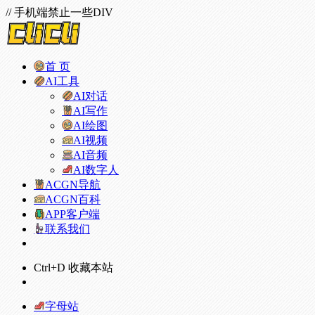
// 手机端禁止一些DIV
首 页
AI工具
AI对话
AI写作
AI绘图
AI视频
AI音频
AI数字人
ACGN导航
ACGN百科
APP客户端
联系我们
Ctrl+D 收藏本站
字母站