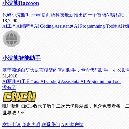
小浣熊Raccoon
代码小浣熊Raccoon是商汤科技最新推出的一个智能AI编
18,729
0
AI工具
AI编程
# AI Coding Assistant
# AI Programming Tool
# AI
小浣熊智能助手
基于商汤自研大语言模型的智能助手，包含代码助手、办公助
31,491
0
AI写作
AI工具
# ai
# AI Coding Assistant
# AI Programming Tool
没有了
呲哩呲哩CliCli-收录了数千二次元优质站点，包含免费
世界吧！⭐
友链申请
免责声明
联系我们
APP客户端