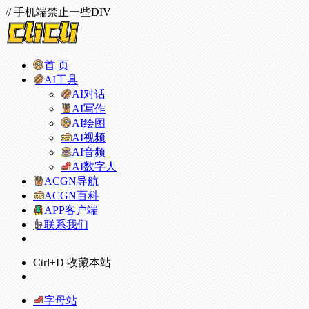
// 手机端禁止一些DIV
首 页
AI工具
AI对话
AI写作
AI绘图
AI视频
AI音频
AI数字人
ACGN导航
ACGN百科
APP客户端
联系我们
Ctrl+D 收藏本站
字母站