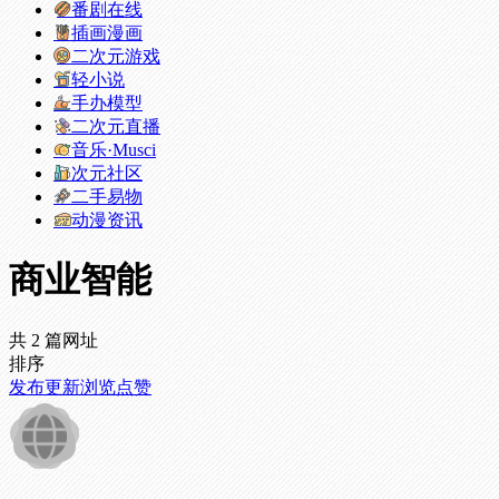
番剧在线
插画漫画
二次元游戏
轻小说
手办模型
二次元直播
音乐·Musci
次元社区
二手易物
动漫资讯
商业智能
共 2 篇网址
排序
发布
更新
浏览
点赞