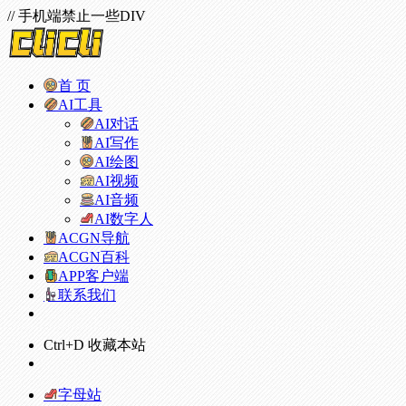
// 手机端禁止一些DIV
首 页
AI工具
AI对话
AI写作
AI绘图
AI视频
AI音频
AI数字人
ACGN导航
ACGN百科
APP客户端
联系我们
Ctrl+D 收藏本站
字母站