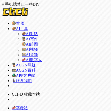
// 手机端禁止一些DIV
首 页
AI工具
AI对话
AI写作
AI绘图
AI视频
AI音频
AI数字人
ACGN导航
ACGN百科
APP客户端
联系我们
Ctrl+D 收藏本站
字母站