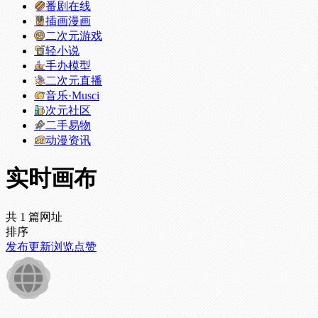
番剧在线
插画漫画
二次元游戏
轻小说
手办模型
二次元直播
音乐·Musci
次元社区
二手易物
动漫资讯
实时画布
共 1 篇网址
排序
发布
更新
浏览
点赞