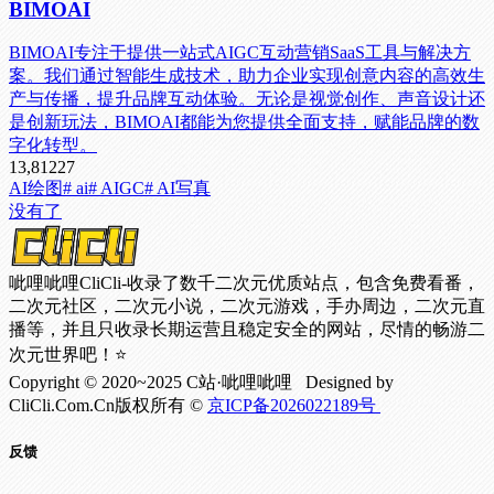
BIMOAI
BIMOAI专注于提供一站式AIGC互动营销SaaS工具与解决方
案。我们通过智能生成技术，助力企业实现创意内容的高效生
产与传播，提升品牌互动体验。无论是视觉创作、声音设计还
是创新玩法，BIMOAI都能为您提供全面支持，赋能品牌的数
字化转型。
13,812
27
AI绘图
# ai
# AIGC
# AI写真
没有了
呲哩呲哩CliCli-收录了数千二次元优质站点，包含免费看番，
二次元社区，二次元小说，二次元游戏，手办周边，二次元直
播等，并且只收录长期运营且稳定安全的网站，尽情的畅游二
次元世界吧！⭐
Copyright © 2020~2025 C站·呲哩呲哩 Designed by
CliCli.Com.Cn版权所有 ©
京ICP备2026022189号
反馈