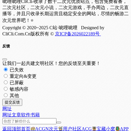
呲哩呲哩CliCli-收录了数千二次元优质站点，包含免费看番，
二次元社区，二次元小说，二次元游戏，手办周边，二次元直
播等，并且只收录长期运营且稳定安全的网站，尽情的畅游二
次元世界吧！⭐
Copyright © 2020~2025 C站·呲哩呲哩 Designed by
CliCli.Com.Cn版权所有 ©
京ICP备2026022189号
反馈
让我们一起共建文明社区！您的反馈至关重要！
已失效
重定向&变更
已屏蔽
敏感内容
其他
提交反馈
网址
网址
文章
软件
书籍
返回顶部
首页
ACGN次元
用户社区
ACG
宝藏小窝
APP