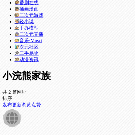
番剧在线
插画漫画
二次元游戏
轻小说
手办模型
二次元直播
音乐·Musci
次元社区
二手易物
动漫资讯
小浣熊家族
共 2 篇网址
排序
发布
更新
浏览
点赞