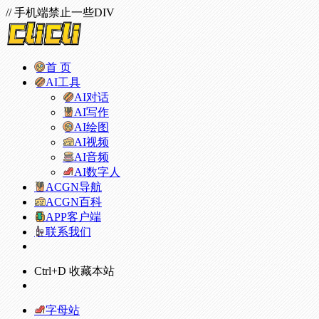
// 手机端禁止一些DIV
首 页
AI工具
AI对话
AI写作
AI绘图
AI视频
AI音频
AI数字人
ACGN导航
ACGN百科
APP客户端
联系我们
Ctrl+D 收藏本站
字母站