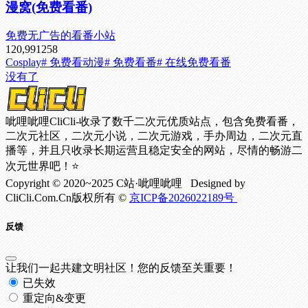
漫窝(免费看番)
免费无广告的看番小站
120,991
258
Cosplay
# 免费看动漫
# 免费看番
# 在线免费看番
没有了
呲哩呲哩CliCli-收录了数千二次元优质站点，包含免费看番，
二次元社区，二次元小说，二次元游戏，手办周边，二次元直
播等，并且只收录长期运营且稳定安全的网站，尽情的畅游二
次元世界吧！⭐
Copyright © 2020~2025 C站·呲哩呲哩 Designed by
CliCli.Com.Cn版权所有 ©
京ICP备2026022189号
反馈
让我们一起共建文明社区！您的反馈至关重要！
已失效
重定向&变更