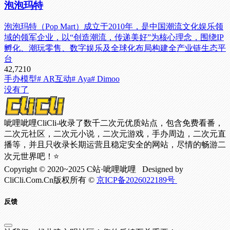
泡泡玛特
泡泡玛特（Pop Mart）成立于2010年，是中国潮流文化娱乐领
域的领军企业，以“创造潮流，传递美好”为核心理念，围绕IP
孵化、潮玩零售、数字娱乐及全球化布局构建全产业链生态平
台
42,721
0
手办模型
# AR互动
# Aya
# Dimoo
没有了
呲哩呲哩CliCli-收录了数千二次元优质站点，包含免费看番，
二次元社区，二次元小说，二次元游戏，手办周边，二次元直
播等，并且只收录长期运营且稳定安全的网站，尽情的畅游二
次元世界吧！⭐
Copyright © 2020~2025 C站·呲哩呲哩 Designed by
CliCli.Com.Cn版权所有 ©
京ICP备2026022189号
反馈