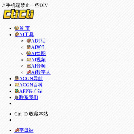
// 手机端禁止一些DIV
首 页
AI工具
AI对话
AI写作
AI绘图
AI视频
AI音频
AI数字人
ACGN导航
ACGN百科
APP客户端
联系我们
Ctrl+D 收藏本站
字母站