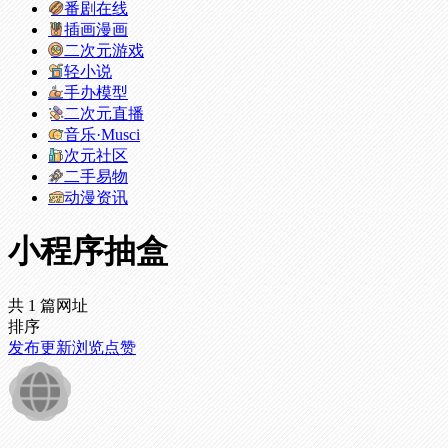
番剧在线
插画漫画
二次元游戏
轻小说
手办模型
二次元直播
音乐·Musci
次元社区
二手易物
动漫资讯
小程序抽盒
共 1 篇网址
排序
发布
更新
浏览
点赞