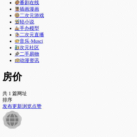
番剧在线
插画漫画
二次元游戏
轻小说
手办模型
二次元直播
音乐·Musci
次元社区
二手易物
动漫资讯
房价
共 1 篇网址
排序
发布
更新
浏览
点赞