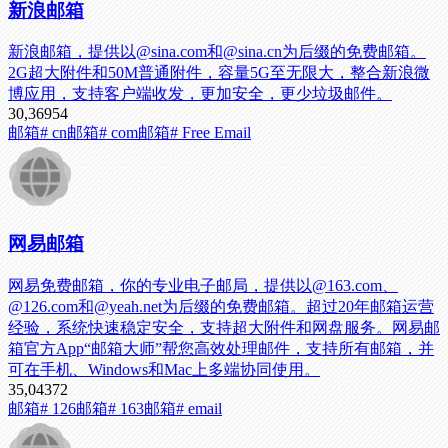
新浪邮箱
新浪邮箱，提供以@sina.com和@sina.cn为后缀的免费邮箱。
2G超大附件和50M普通附件，容量5G至无限大，整合新浪微
博应用，支持客户端收发，更加安全，更少垃圾邮件。
30,369
54
邮箱
# cn邮箱
# com邮箱
# Free Email
网易邮箱
网易免费邮箱，你的专业电子邮局，提供以@163.com、
@126.com和@yeah.net为后缀的免费邮箱。超过20年邮箱运营
经验，系统快速稳定安全，支持超大附件和网盘服务。网易邮
箱官方App“邮箱大师”帮您高效处理邮件，支持所有邮箱，并
可在手机、Windows和Mac上多端协同使用。
35,043
72
邮箱
# 126邮箱
# 163邮箱
# email