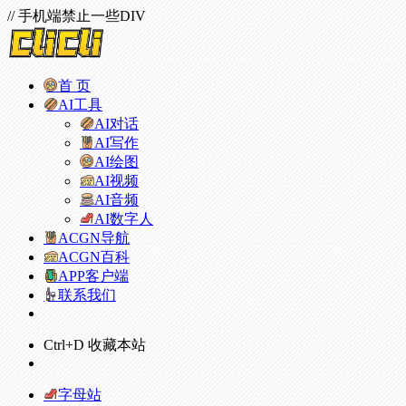
// 手机端禁止一些DIV
首 页
AI工具
AI对话
AI写作
AI绘图
AI视频
AI音频
AI数字人
ACGN导航
ACGN百科
APP客户端
联系我们
Ctrl+D 收藏本站
字母站