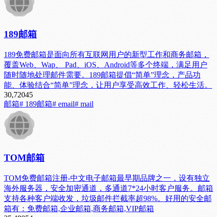
189邮箱
189免费邮箱是面向所有互联网用户的新型工作和商务邮箱，
覆盖Web、Wap、 Pad、iOS、Android等多个终端，满足用户
随时随地处理邮件需要。189邮箱提倡“简单”理念，产品功
能、体验结合“简单”理念，让用户享受高效工作、轻松生活。
30,720
45
邮箱
# 189邮箱
# email
# mail
TOM邮箱
TOM免费邮箱注册-中文电子邮箱最早期品牌之一，设有独立
海外服务器，安全加密通道，多通道7*24小时客户服务。邮箱
支持各种客户端收发，垃圾邮件拦截率超98%。好用的安全邮
箱有：免费邮箱,企业邮箱,商务邮箱,VIP邮箱