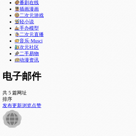
番剧在线
插画漫画
二次元游戏
轻小说
手办模型
二次元直播
音乐·Musci
次元社区
二手易物
动漫资讯
电子邮件
共 5 篇网址
排序
发布
更新
浏览
点赞