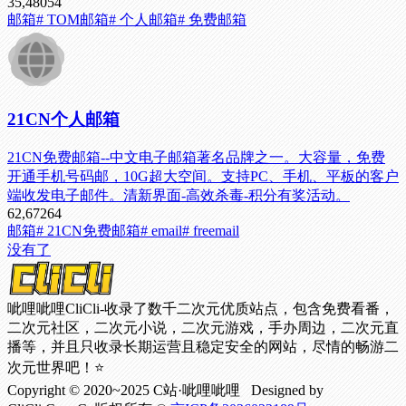
35,480
54
邮箱
# TOM邮箱
# 个人邮箱
# 免费邮箱
21CN个人邮箱
21CN免费邮箱--中文电子邮箱著名品牌之一。大容量，免费
开通手机号码邮，10G超大空间。支持PC、手机、平板的客户
端收发电子邮件。清新界面-高效杀毒-积分有奖活动。
62,672
64
邮箱
# 21CN免费邮箱
# email
# freemail
没有了
呲哩呲哩CliCli-收录了数千二次元优质站点，包含免费看番，
二次元社区，二次元小说，二次元游戏，手办周边，二次元直
播等，并且只收录长期运营且稳定安全的网站，尽情的畅游二
次元世界吧！⭐
Copyright © 2020~2025 C站·呲哩呲哩 Designed by