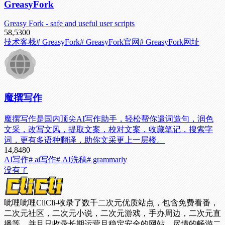
GreasyFork
Greasy Fork - safe and useful user scripts
58,530
0
技术客栈
# GreasyFork
# GreasyFork官网
# GreasyFork网址
魔撰写作
魔撰写作是国内顶尖AI写作助手，轻松帮你遣词造句，润色
文采，改写文风，提取文案，校对文案，收藏笔记，搜索字
词，更有多语种翻译，助你文采更上一层楼。
14,848
0
AI写作
# ai写作
# AI洗稿
# grammarly
没有了
呲哩呲哩CliCli-收录了数千二次元优质站点，包含免费看番，
二次元社区，二次元小说，二次元游戏，手办周边，二次元直
播等，并且只收录长期运营且稳定安全的网站，尽情的畅游二