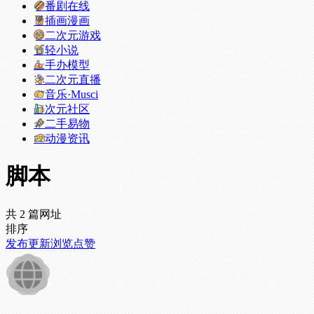
番剧在线
插画漫画
二次元游戏
轻小说
手办模型
二次元直播
音乐·Musci
次元社区
二手易物
动漫资讯
脚本
共 2 篇网址
排序
发布
更新
浏览
点赞