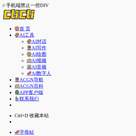
// 手机端禁止一些DIV
首 页
AI工具
AI对话
AI写作
AI绘图
AI视频
AI音频
AI数字人
ACGN导航
ACGN百科
APP客户端
联系我们
Ctrl+D 收藏本站
字母站