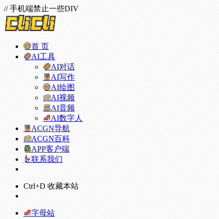
// 手机端禁止一些DIV
首 页
AI工具
AI对话
AI写作
AI绘图
AI视频
AI音频
AI数字人
ACGN导航
ACGN百科
APP客户端
联系我们
Ctrl+D 收藏本站
字母站