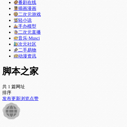
番剧在线
插画漫画
二次元游戏
轻小说
手办模型
二次元直播
音乐·Musci
次元社区
二手易物
动漫资讯
脚本之家
共 1 篇网址
排序
发布
更新
浏览
点赞