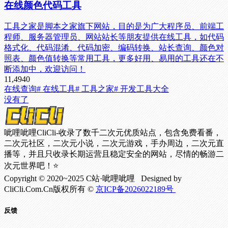
在线颜色代码工具
工具之家是脚本之家旗下网站，目的是为广大程序员、前端工
程师、服务器管理员、网站站长等朋友提供在线工具，如代码
格式化、代码混淆、代码加密、编码转换、站长查询、颜色对
照表、颜色值转换等常用工具，更多好用、易用的工具还在不
断添加中，欢迎访问！
11,494
0
在线查询
# 在线工具
# 工具之家
# 开发工具大全
没有了
呲哩呲哩CliCli-收录了数千二次元优质站点，包含免费看番，
二次元社区，二次元小说，二次元游戏，手办周边，二次元直
播等，并且只收录长期运营且稳定安全的网站，尽情的畅游二
次元世界吧！⭐
Copyright © 2020~2025 C站·呲哩呲哩 Designed by
CliCli.Com.Cn版权所有 ©
京ICP备2026022189号
反馈