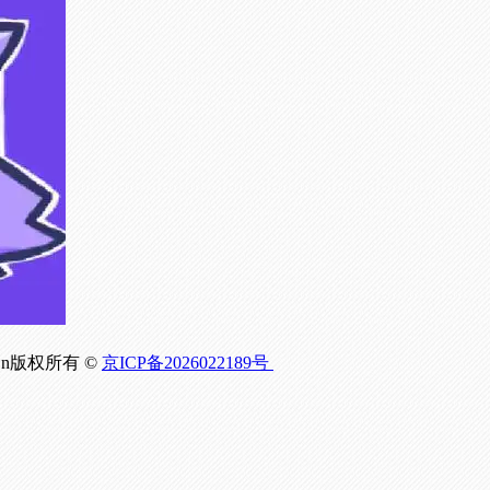
om.Cn版权所有 ©
京ICP备2026022189号