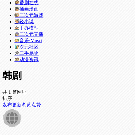
番剧在线
插画漫画
二次元游戏
轻小说
手办模型
二次元直播
音乐·Musci
次元社区
二手易物
动漫资讯
韩剧
共 1 篇网址
排序
发布
更新
浏览
点赞