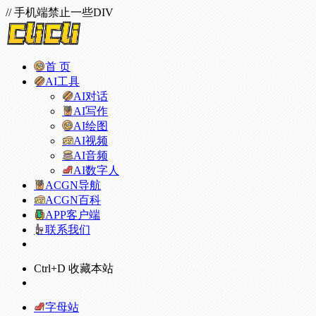
// 手机端禁止一些DIV
首 页
AI工具
AI对话
AI写作
AI绘图
AI视频
AI音频
AI数字人
ACGN导航
ACGN百科
APP客户端
联系我们
Ctrl+D 收藏本站
字母站