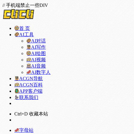
// 手机端禁止一些DIV
首 页
AI工具
AI对话
AI写作
AI绘图
AI视频
AI音频
AI数字人
ACGN导航
ACGN百科
APP客户端
联系我们
Ctrl+D 收藏本站
字母站