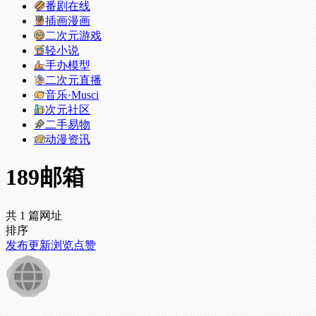
番剧在线
插画漫画
二次元游戏
轻小说
手办模型
二次元直播
音乐·Musci
次元社区
二手易物
动漫资讯
189邮箱
共 1 篇网址
排序
发布
更新
浏览
点赞