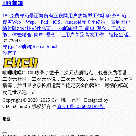
189邮箱
189免费邮箱是面向所有互联网用户的新型工作和商务邮箱，
覆盖Web、Wap、 Pad、iOS、Android等多个终端，满足用户
随时随地处理邮件需要。189邮箱提倡“简单”理念，产品功
能、体验结合“简单”理念，让用户享受高效工作、轻松生活。
30,720
45
邮箱
# 189邮箱
# email
# mail
没有了
呲哩呲哩CliCli-收录了数千二次元优质站点，包含免费看番，
二次元社区，二次元小说，二次元游戏，手办周边，二次元直
播等，并且只收录长期运营且稳定安全的网站，尽情的畅游二
次元世界吧！⭐
Copyright © 2020~2025 C站·呲哩呲哩 Designed by
CliCli.Com.Cn版权所有 ©
京ICP备2026022189号
反馈