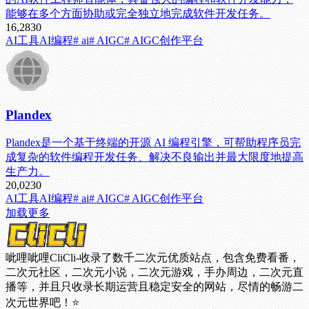
能够在多个方面协助或完全独立地完成软件开发任务。
16,283
0
AI工具
AI编程
# ai
# AIGC
# AIGC创作平台
Plandex
Plandex是一个基于终端的开源 AI 编程引擎，可帮助程序员完
成复杂的软件编程开发任务、解决不良输出并最大限度地提高
生产力。
20,023
0
AI工具
AI编程
# ai
# AIGC
# AIGC创作平台
加载更多
呲哩呲哩CliCli-收录了数千二次元优质站点，包含免费看番，
二次元社区，二次元小说，二次元游戏，手办周边，二次元直
播等，并且只收录长期运营且稳定安全的网站，尽情的畅游二
次元世界吧！⭐