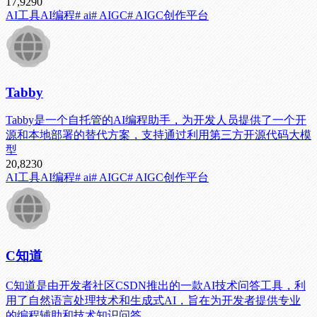
17,929
0
AI工具
AI编程
# ai
# AIGC
# AIGC创作平台
Tabby
Tabby是一个自托管的AI编程助手，为开发人员提供了一个开
源和本地部署的替代方案，支持通过利用第三方开源代码大模
型
20,823
0
AI工具
AI编程
# ai
# AIGC
# AIGC创作平台
C知道
C知道是由开发者社区CSDN推出的一款AI技术问答工具，利
用了自然语言处理技术和生成式AI，旨在为开发者提供专业
的编程辅助和技术知识问答。