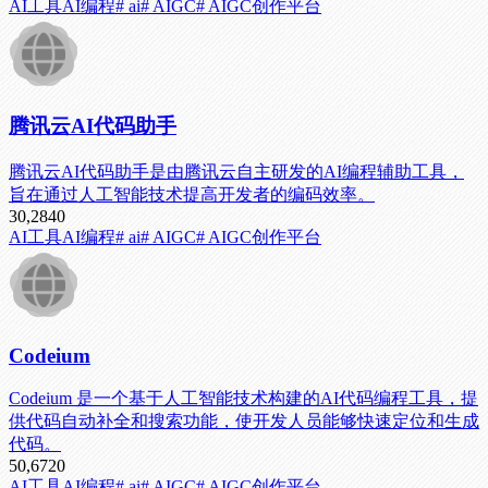
AI工具
AI编程
# ai
# AIGC
# AIGC创作平台
腾讯云AI代码助手
腾讯云AI代码助手是由腾讯云自主研发的AI编程辅助工具，
旨在通过人工智能技术提高开发者的编码效率。
30,284
0
AI工具
AI编程
# ai
# AIGC
# AIGC创作平台
Codeium
Codeium 是一个基于人工智能技术构建的AI代码编程工具，提
供代码自动补全和搜索功能，使开发人员能够快速定位和生成
代码。
50,672
0
AI工具
AI编程
# ai
# AIGC
# AIGC创作平台