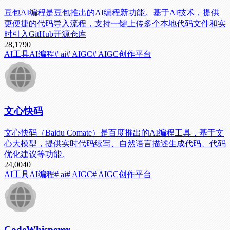
豆包AI编程是豆包推出的AI编程新功能。基于AI技术，提供
更便捷的代码导入流程，支持一键上传多个本地代码文件和实
时引入GitHub开源仓库
28,179
0
AI工具
AI编程
# ai
# AIGC
# AIGC创作平台
文心快码
文心快码（Baidu Comate）是百度推出的AI编程工具，基于文
心大模型，提供实时代码续写、自然语言描述生成代码、代码
优化建议等功能。
24,004
0
AI工具
AI编程
# ai
# AIGC
# AIGC创作平台
CodeWhisperer