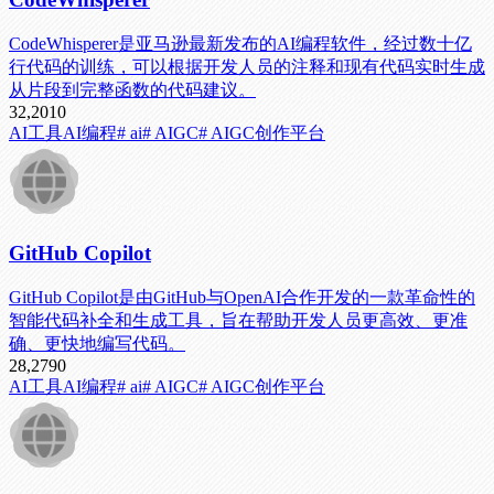
CodeWhisperer是亚马逊最新发布的AI编程软件，经过数十亿
行代码的训练，可以根据开发人员的注释和现有代码实时生成
从片段到完整函数的代码建议。
32,201
0
AI工具
AI编程
# ai
# AIGC
# AIGC创作平台
GitHub Copilot
GitHub Copilot是由GitHub与OpenAI合作开发的一款革命性的
智能代码补全和生成工具，旨在帮助开发人员更高效、更准
确、更快地编写代码。
28,279
0
AI工具
AI编程
# ai
# AIGC
# AIGC创作平台