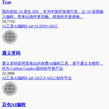
Trae
国内首款 AI 原生 IDE，专为中国开发者打造，让 AI 深度融
入编程，带来比插件更流畅、精准的开发体验。
59,771
0
AI工具
AI编程
# ai
# AI IDE
# AIGC
通义灵码
通义灵码是阿里推出的免费AI编程工具，基于通义大模型，
作为 GitHub Copilot 国内的平替产品
22,390
0
AI工具
AI编程
# ai
# AIGC
# AIGC创作平台
豆包AI编程