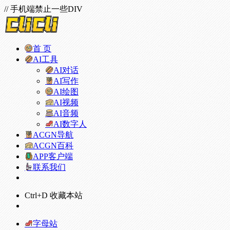
// 手机端禁止一些DIV
首 页
AI工具
AI对话
AI写作
AI绘图
AI视频
AI音频
AI数字人
ACGN导航
ACGN百科
APP客户端
联系我们
Ctrl+D 收藏本站
字母站