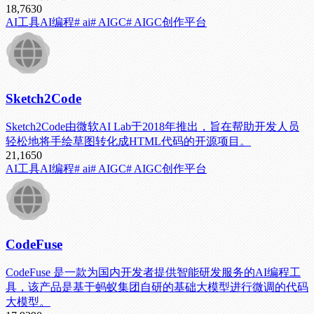
18,763
0
AI工具
AI编程
# ai
# AIGC
# AIGC创作平台
Sketch2Code
Sketch2Code由微软AI Lab于2018年推出，旨在帮助开发人员
轻松地将手绘草图转化成HTML代码的开源项目。
21,165
0
AI工具
AI编程
# ai
# AIGC
# AIGC创作平台
CodeFuse
CodeFuse 是一款为国内开发者提供智能研发服务的AI编程工
具，该产品是基于蚂蚁集团自研的基础大模型进行微调的代码
大模型。