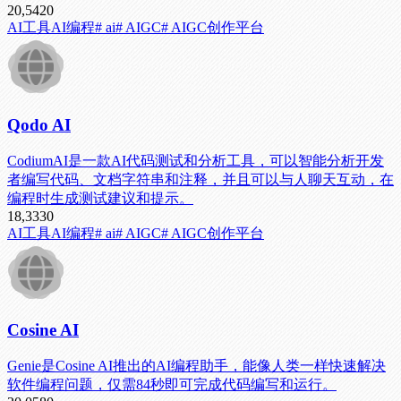
20,542
0
AI工具
AI编程
# ai
# AIGC
# AIGC创作平台
Qodo AI
CodiumAI是一款AI代码测试和分析工具，可以智能分析开发
者编写代码、文档字符串和注释，并且可以与人聊天互动，在
编程时生成测试建议和提示。
18,333
0
AI工具
AI编程
# ai
# AIGC
# AIGC创作平台
Cosine AI
Genie是Cosine AI推出的AI编程助手，能像人类一样快速解决
软件编程问题，仅需84秒即可完成代码编写和运行。