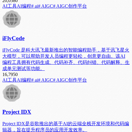
20,058
0
AI工具
AI编程
# ai
# AIGC
# AIGC创作平台
iFlyCode
iFlyCode 是科大讯飞最新推出的智能编程助手，基于讯飞星火
大模型，可以帮助开发人员编程更轻松，创意更自由。该AI
编程工具拥有代码生成、代码补齐、代码纠错、代码解释、生
成单元测试等功能。
16,795
0
AI工具
AI编程
# ai
# AIGC
# AIGC创作平台
Project IDX
Project IDX是谷歌推出的基于AI的云端全栈开发环境和代码编
辑器，旨在提升程序员的应用开发效率。