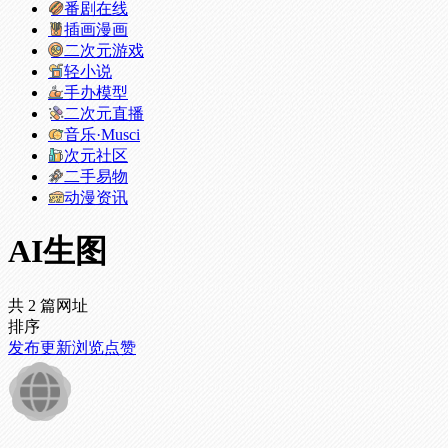
番剧在线
插画漫画
二次元游戏
轻小说
手办模型
二次元直播
音乐·Musci
次元社区
二手易物
动漫资讯
AI生图
共 2 篇网址
排序
发布
更新
浏览
点赞