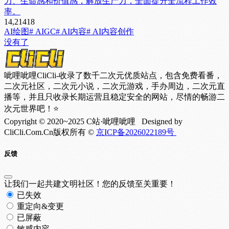
力、生命感和价值感，解放生产力，全面提升全流程工作效
率。
14,214
18
AI绘图
# AIGC
# AI内容
# AI内容创作
没有了
呲哩呲哩CliCli-收录了数千二次元优质站点，包含免费看番，
二次元社区，二次元小说，二次元游戏，手办周边，二次元直
播等，并且只收录长期运营且稳定安全的网站，尽情的畅游二
次元世界吧！⭐
Copyright © 2020~2025 C站·呲哩呲哩 Designed by
CliCli.Com.Cn版权所有 ©
京ICP备2026022189号
反馈
让我们一起共建文明社区！您的反馈至关重要！
已失效
重定向&变更
已屏蔽
敏感内容