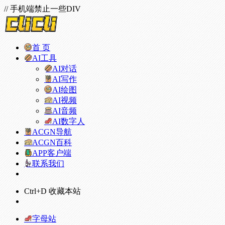
// 手机端禁止一些DIV
首 页
AI工具
AI对话
AI写作
AI绘图
AI视频
AI音频
AI数字人
ACGN导航
ACGN百科
APP客户端
联系我们
Ctrl+D 收藏本站
字母站