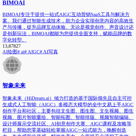
BIMOAI
BIMOAI专注于提供一站式AIGC互动营销SaaS工具与解决方
案。我们通过智能生成技术，助力企业实现创意内容的高效生
产与传播，提升品牌互动体验。无论是视觉创作、声音设计还
是创新玩法，BIMOAI都能为您提供全面支持，赋能品牌的数
字化转型。
13,878
27
AI绘图
# ai
# AIGC
# AI写真
智象未来
智象未来（HiDream.ai）倾力打造的基于国际领先且自主可控
生成式人工智能（AIGC）多模态大模型的全中文易上手AIGC
创作平台和社区，主要包括文生图、图生图、文生视频、图生
视频、图片智能重绘、智能拓图、智能排版、视频智能编辑、
设计师展示交流社区、AI创意创作大赛、AIGC课程及攻略等
栏目，帮助您零基础轻松掌握AIGC一站式能力，唤醒创造