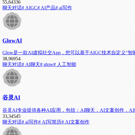
55,643
36
聊天对话
# AIGC
# AI产品
# ai写作
GlowAI
Glow是一款AI虚拟社交App，您可以基于AIGC技术自
38,969
54
聊天对话
# AI聊天
# glow
# 人工智能
谷灵AI
谷灵AI专业提供各种AI应用，包括：AI聊天，AI文案创作，AI
33,345
45
聊天对话
# ai写作
# AI写简历
# AI文案创作