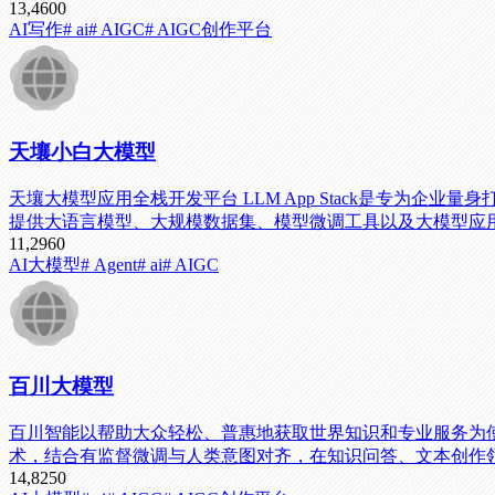
13,460
0
AI写作
# ai
# AIGC
# AIGC创作平台
天壤小白大模型
天壤大模型应用全栈开发平台 LLM App Stack是专
提供大语言模型、大规模数据集、模型微调工具以及大模型应
11,296
0
AI大模型
# Agent
# ai
# AIGC
百川大模型
百川智能以帮助大众轻松、普惠地获取世界知识和专业服务为
术，结合有监督微调与人类意图对齐，在知识问答、文本创作
14,825
0