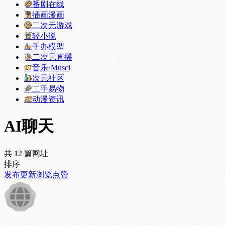
番剧在线
插画漫画
二次元游戏
轻小说
手办模型
二次元直播
音乐·Musci
次元社区
二手易物
动漫资讯
AI聊天
共 12 篇网址
排序
发布
更新
浏览
点赞