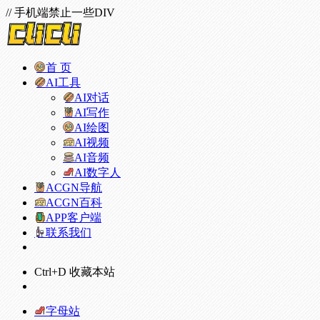
// 手机端禁止一些DIV
首 页
AI工具
AI对话
AI写作
AI绘图
AI视频
AI音频
AI数字人
ACGN导航
ACGN百科
APP客户端
联系我们
Ctrl+D 收藏本站
字母站