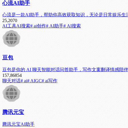
心流AI助手
心流是一款AI助手，帮助你高效获取知识，无论是日常娱乐
25,207
0
AI工具
AI搜索
# ai创作
# AI助手
# AI搜索
豆包
豆包是你的 AI 聊天智能对话问答助手，写作文案翻译情感
157,868
54
聊天对话
# ai
# AIGC
# ai写作
腾讯元宝
腾讯元宝AI助手