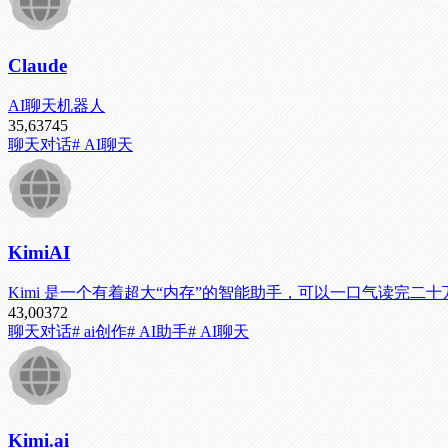
Claude
AI聊天机器人
35,637
45
聊天对话
# AI聊天
KimiAI
Kimi 是一个有着超大“内存”的智能助手，可以一口气读完二十万字的小
43,003
72
聊天对话
# ai创作
# AI助手
# AI聊天
Kimi.ai