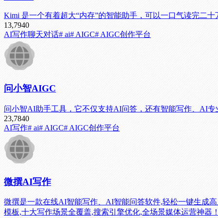
Kimi 是一个有着超大“内存”的智能助手，可以一口气读完二十万字的小
13,794
0
AI写作
聊天对话
# ai
# AIGC
# AIGC创作平台
问小智AIGC
问小智AI助手工具，它不仅支持AI问答，还有智能写作、AI
23,784
0
AI写作
# ai
# AIGC
# AIGC创作平台
微撰AI写作
微撰是一款在线AI智能写作、AI智能问答软件,轻松一键生成
模板,十大写作场景全覆盖,搜索引擎优化,全场景媒体运营神器