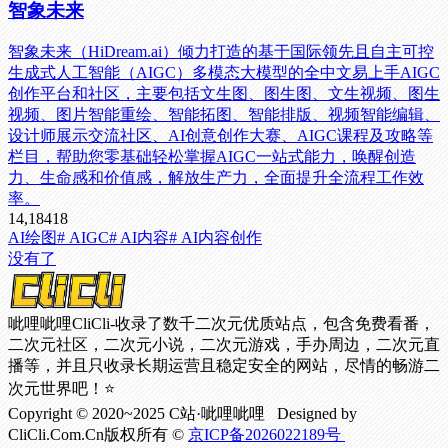
智象未来
智象未来（HiDream.ai）倾力打造的基于国际领先且自主可控
生成式人工智能（AIGC）多模态大模型的全中文易上手AIGC
创作平台和社区，主要包括文生图、图生图、文生视频、图生
视频、图片智能重绘、智能拓图、智能排版、视频智能编辑、
设计师展示交流社区、AI创意创作大赛、AIGC课程及攻略等
栏目，帮助您零基础轻松掌握AIGC一站式能力，唤醒创造
力、生命感和价值感，解放生产力，全面提升全流程工作效
率。
14,184
18
AI绘图
# AIGC
# AI内容
# AI内容创作
没有了
呲哩呲哩CliCli-收录了数千二次元优质站点，包含免费看番，
二次元社区，二次元小说，二次元游戏，手办周边，二次元直
播等，并且只收录长期运营且稳定安全的网站，尽情的畅游二
次元世界吧！⭐
Copyright © 2020~2025 C站·呲哩呲哩 Designed by
CliCli.Com.Cn版权所有 ©
京ICP备2026022189号