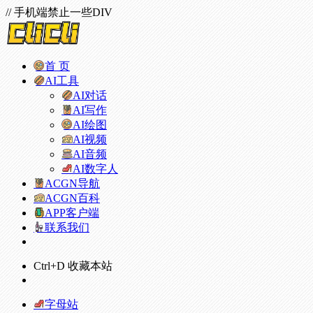
// 手机端禁止一些DIV
首 页
AI工具
AI对话
AI写作
AI绘图
AI视频
AI音频
AI数字人
ACGN导航
ACGN百科
APP客户端
联系我们
Ctrl+D 收藏本站
字母站