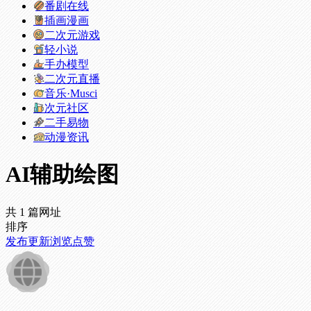
番剧在线
插画漫画
二次元游戏
轻小说
手办模型
二次元直播
音乐·Musci
次元社区
二手易物
动漫资讯
AI辅助绘图
共 1 篇网址
排序
发布
更新
浏览
点赞