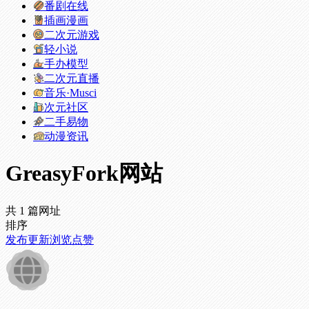
番剧在线
插画漫画
二次元游戏
轻小说
手办模型
二次元直播
音乐·Musci
次元社区
二手易物
动漫资讯
GreasyFork网站
共 1 篇网址
排序
发布
更新
浏览
点赞