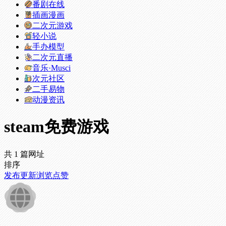
番剧在线
插画漫画
二次元游戏
轻小说
手办模型
二次元直播
音乐·Musci
次元社区
二手易物
动漫资讯
steam免费游戏
共 1 篇网址
排序
发布
更新
浏览
点赞