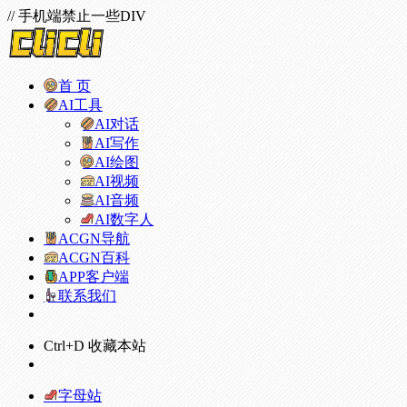
// 手机端禁止一些DIV
首 页
AI工具
AI对话
AI写作
AI绘图
AI视频
AI音频
AI数字人
ACGN导航
ACGN百科
APP客户端
联系我们
Ctrl+D 收藏本站
字母站