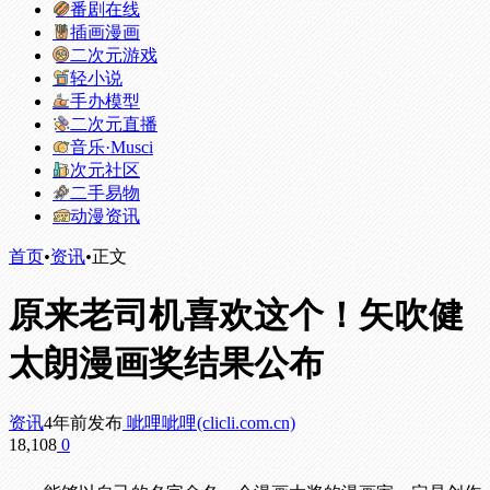
番剧在线
插画漫画
二次元游戏
轻小说
手办模型
二次元直播
音乐·Musci
次元社区
二手易物
动漫资讯
首页
•
资讯
•
正文
原来老司机喜欢这个！矢吹健
太朗漫画奖结果公布
资讯
4年前发布
呲哩呲哩(clicli.com.cn)
18,108
0