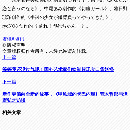
恋と言うのなら》、中尾あみ创作的《切腹ガール》、雅日野
琥珀创作的《
半裸の少女が鎌背負ってやってきた
》、
ryoNO8
创作的《
蘇れ！即死ちゃん！
》。
资讯
# 资讯
©
版权声明
文章版权归作者所有，未经允许请勿转载。
上一篇
等等我还没过气呢！国外艺术家们绘制超现实口袋妖怪
下一篇
新作更偏向全新的故事，《甲铁城的卡巴内瑞》荒木哲郎与泽
野弘之访谈
相关文章