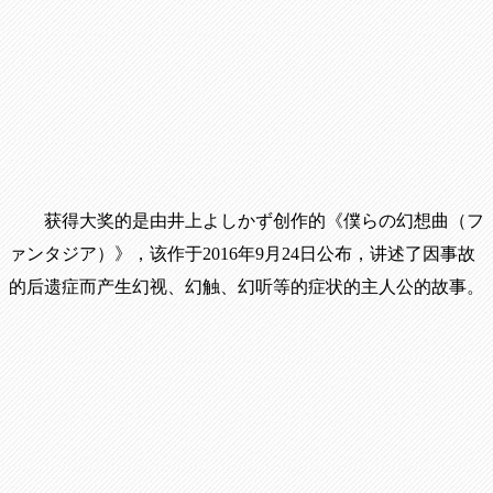
获得大奖的是由井上よしかず创作的《僕らの幻想曲（フ
ァンタジア）》，该作于2016年9月24日公布，讲述了因事故
的后遗症而产生幻视、幻触、幻听等的症状的主人公的故事。