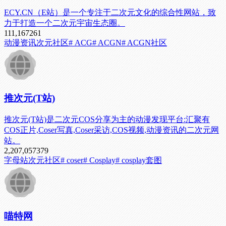
ECY.CN（E站）是一个专注于二次元文化的综合性网站，致
力于打造一个二次元宇宙生态圈。
111,167
261
动漫资讯
次元社区
# ACG
# ACGN
# ACGN社区
推次元(T站)
推次元(T站)是二次元COS分享为主的动漫发现平台:汇聚有
COS正片,Coser写真,Coser采访,COS视频,动漫资讯的二次元网
站。
2,207,057
379
字母站
次元社区
# coser
# Cosplay
# cosplay套图
喵特网