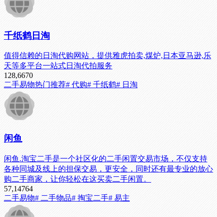
千纸鹤日淘
值得信赖的日淘代购网站，提供雅虎拍卖,煤炉,日本亚马逊,乐
天等多平台一站式日淘代拍服务
128,667
0
二手易物
热门推荐
# 代购
# 千纸鹤
# 日淘
闲鱼
闲鱼.淘宝二手是一个社区化的二手闲置交易市场，不仅支持
各种同城及线上的担保交易，更安全，同时还有最专业的放心
购二手商家，让你轻松在这买卖二手闲置。
57,147
64
二手易物
# 二手物品
# 掏宝二手
# 易主