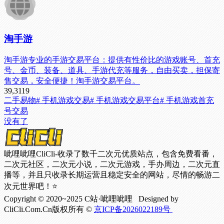
淘手游
淘手游专业的手游交易平台：提供有性价比的游戏账号、首充
号、金币、装备、道具、手游代充等服务，自由买卖，担保寄
售交易，安全便捷！淘手游交易平台。
39,311
9
二手易物
# 手机游戏交易
# 手机游戏交易平台
# 手机游戏首充
号交易
没有了
呲哩呲哩CliCli-收录了数千二次元优质站点，包含免费看番，
二次元社区，二次元小说，二次元游戏，手办周边，二次元直
播等，并且只收录长期运营且稳定安全的网站，尽情的畅游二
次元世界吧！⭐
Copyright © 2020~2025 C站·呲哩呲哩 Designed by
CliCli.Com.Cn版权所有 ©
京ICP备2026022189号