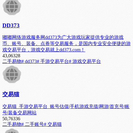
DD373
嘟嘟网络游戏服务网dd373为广大游戏玩家提供专业的游戏
币、账号、装备、点券等交易服务，是国内专业安全便捷的游
戏交易平台，游戏交易就上dd373.com！
43,063
28
二手易物
# dd373
# 手游交易平台
# 游戏交易平台
交易猫
交易猫_手游交易平台_账号估值|手机游戏充值|网游|首充号|账
号|装备交易网站
50,763
36
二手易物
# 二手账号
# 交易猫