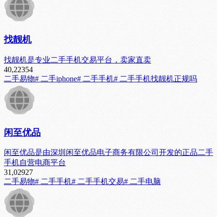
找靓机
找靓机是专业二手手机交易平台，卖家直卖
40,223
54
二手易物
# 二手iphone
# 二手手机
# 二手手机找靓机正规吗
闲至优品
闲至优品是由深圳闲至优品电子商务有限公司开发的正品二手
手机自营电商平台
31,029
27
二手易物
# 二手手机
# 二手手机交易
# 二手电脑