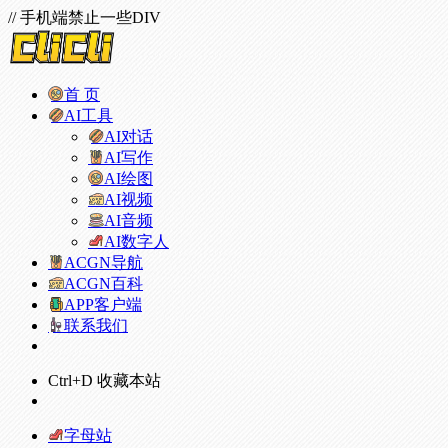
// 手机端禁止一些DIV
首 页
AI工具
AI对话
AI写作
AI绘图
AI视频
AI音频
AI数字人
ACGN导航
ACGN百科
APP客户端
联系我们
Ctrl+D 收藏本站
字母站