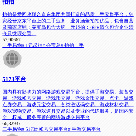
拍拍
拍拍是爱回收联合京东集团共同打造的品质二手零售平台，独
家经营京东平台上的二手业务，业务涵盖拍拍优品，包含自营
及商家店铺；夺宝岛包含大牌一元起拍；拍拍清仓包含企业清
仓及微瑕处置。
57,906
67
二手易物
# 1元起拍
# 夺宝岛
# 拍拍二手
5173平台
国内具有影响力的网络游戏交易平台，提供手游交易、装备交
易、游戏帐号交易、游戏币交易、游戏金币交易、点卡、游戏
点券交易、游戏元宝交易、各类激活码交易、游戏材料交易、
游戏宠物交易、游戏道具交易以及专业的代练服务，是国内安
全、权威、服务完善的网络游戏交易平台
66,329
37
二手易物
# 5173
# 帐号交易平台
# 手游交易平台