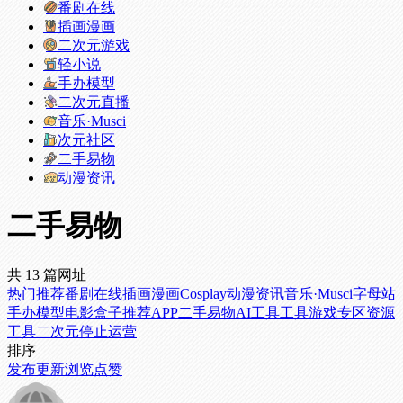
番剧在线
插画漫画
二次元游戏
轻小说
手办模型
二次元直播
音乐·Musci
次元社区
二手易物
动漫资讯
二手易物
共 13 篇网址
热门推荐
番剧在线
插画漫画
Cosplay
动漫资讯
音乐·Musci
字母站
手办模型
电影盒子
推荐APP
二手易物
AI工具
工具
游戏专区
资源
工具
二次元
停止运营
排序
发布
更新
浏览
点赞