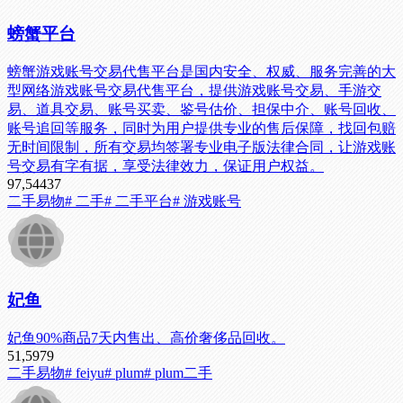
螃蟹平台
螃蟹游戏账号交易代售平台是国内安全、权威、服务完善的大
型网络游戏账号交易代售平台，提供游戏账号交易、手游交
易、道具交易、账号买卖、鉴号估价、担保中介、账号回收、
账号追回等服务，同时为用户提供专业的售后保障，找回包赔
无时间限制，所有交易均签署专业电子版法律合同，让游戏账
号交易有字有据，享受法律效力，保证用户权益。
97,544
37
二手易物
# 二手
# 二手平台
# 游戏账号
妃鱼
妃鱼90%商品7天内售出、高价奢侈品回收。
51,597
9
二手易物
# feiyu
# plum
# plum二手