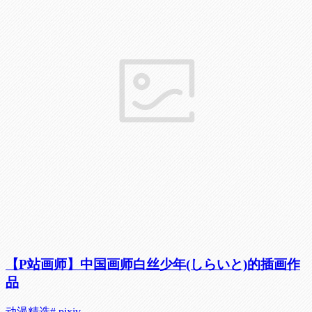
【P站画师】中国画师白丝少年(しらいと)的插画作
品
动漫精选
# pixiv