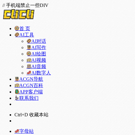
// 手机端禁止一些DIV
首 页
AI工具
AI对话
AI写作
AI绘图
AI视频
AI音频
AI数字人
ACGN导航
ACGN百科
APP客户端
联系我们
Ctrl+D 收藏本站
字母站