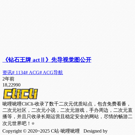
《钻石王牌 actⅡ》先导视觉图公开
资讯
# 1134
# ACG
# ACG导航
2年前
18,229
90
呲哩呲哩CliCli-收录了数千二次元优质站点，包含免费看番，
二次元社区，二次元小说，二次元游戏，手办周边，二次元直
播等，并且只收录长期运营且稳定安全的网站，尽情的畅游二
次元世界吧！⭐
Copyright © 2020~2025 C站·呲哩呲哩 Designed by