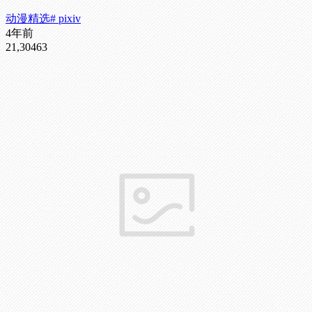
动漫精选
# pixiv
4年前
21,304
63