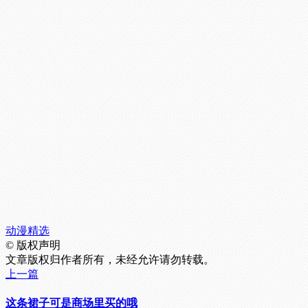
动漫精选
©
版权声明
文章版权归作者所有，未经允许请勿转载。
上一篇
这条裙子可是商场里买的哦