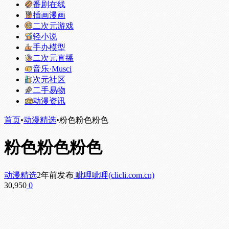
番剧在线
插画漫画
二次元游戏
轻小说
手办模型
二次元直播
音乐·Musci
次元社区
二手易物
动漫资讯
首页
•
动漫精选
•
粉色粉色粉色
粉色粉色粉色
动漫精选
2年前发布
呲哩呲哩(clicli.com.cn)
30,950
0