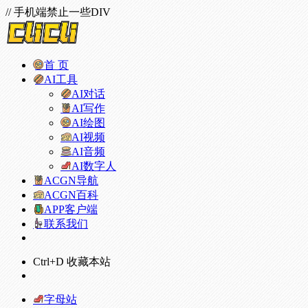
// 手机端禁止一些DIV
首 页
AI工具
AI对话
AI写作
AI绘图
AI视频
AI音频
AI数字人
ACGN导航
ACGN百科
APP客户端
联系我们
Ctrl+D 收藏本站
字母站