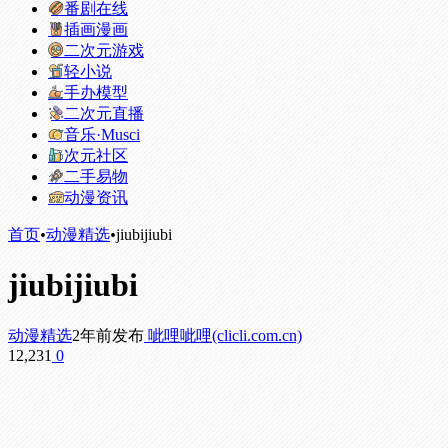
番剧在线
插画漫画
二次元游戏
轻小说
手办模型
二次元直播
音乐·Musci
次元社区
二手易物
动漫资讯
首页
•
动漫精选
•
jiubijiubi
jiubijiubi
动漫精选
2年前发布
呲哩呲哩(clicli.com.cn)
12,231
0