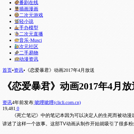
番剧在线
插画漫画
二次元游戏
轻小说
手办模型
二次元直播
音乐·Musci
次元社区
二手易物
动漫资讯
首页
•
资讯
•
《恋爱暴君》动画2017年4月放送
《恋爱暴君》动画2017年4月放
资讯
4年前发布
呲哩呲哩(clicli.com.cn)
19,481
0
《死亡笔记》中的笔记本因为可以决定人的生死而被动漫
讲述了这样一个故事。这部TV动画从制作开始就吸引了很多