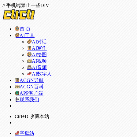
// 手机端禁止一些DIV
首 页
AI工具
AI对话
AI写作
AI绘图
AI视频
AI音频
AI数字人
ACGN导航
ACGN百科
APP客户端
联系我们
Ctrl+D 收藏本站
字母站