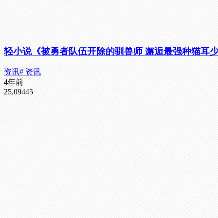
轻小说《被勇者队伍开除的驯兽师 邂逅最强种猫耳少女
资讯
# 资讯
4年前
25,094
45