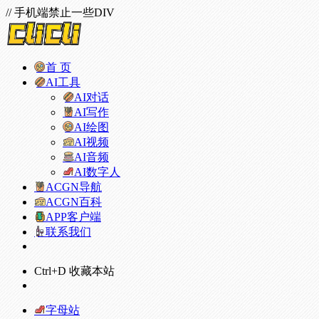
// 手机端禁止一些DIV
首 页
AI工具
AI对话
AI写作
AI绘图
AI视频
AI音频
AI数字人
ACGN导航
ACGN百科
APP客户端
联系我们
Ctrl+D 收藏本站
字母站