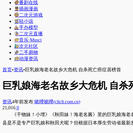
番剧在线
插画漫画
二次元游戏
轻小说
手办模型
二次元直播
音乐·Musci
次元社区
二手易物
动漫资讯
首页
•
资讯
•
巨乳娘海老名故乡大危机 自杀死亡癌症居榜首
巨乳娘海老名故乡大危机 自杀
资讯
4年前发布
呲哩呲哩(clicli.com.cn)
21,016
0
《干物妹！小埋》《秋田妹！海老名酱》里的巨乳娘海老
县是不是专产巨乳娘和秋田犬呢？但根据日本厚生劳动省最新发