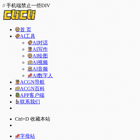
// 手机端禁止一些DIV
首 页
AI工具
AI对话
AI写作
AI绘图
AI视频
AI音频
AI数字人
ACGN导航
ACGN百科
APP客户端
联系我们
Ctrl+D 收藏本站
字母站