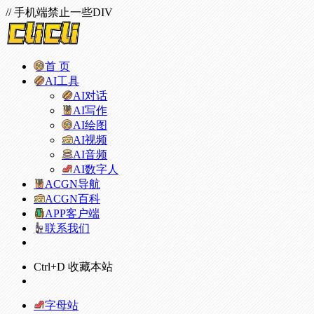
// 手机端禁止一些DIV
首 页
AI工具
AI对话
AI写作
AI绘图
AI视频
AI音频
AI数字人
ACGN导航
ACGN百科
APP客户端
联系我们
Ctrl+D 收藏本站
字母站