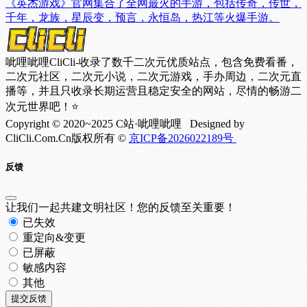
《英杰游戏》官网集合了全网最火的手游，包括传奇，传世，
千年，龙族，星辰变，预言，永恒岛，热江等火爆手游。
呲哩呲哩CliCli-收录了数千二次元优质站点，包含免费看番，
二次元社区，二次元小说，二次元游戏，手办周边，二次元直
播等，并且只收录长期运营且稳定安全的网站，尽情的畅游二
次元世界吧！⭐
Copyright © 2020~2025 C站·呲哩呲哩 Designed by
CliCli.Com.Cn版权所有 ©
京ICP备2026022189号
反馈
让我们一起共建文明社区！您的反馈至关重要！
已失效
重定向&变更
已屏蔽
敏感内容
其他
提交反馈