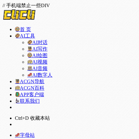
// 手机端禁止一些DIV
首 页
AI工具
AI对话
AI写作
AI绘图
AI视频
AI音频
AI数字人
ACGN导航
ACGN百科
APP客户端
联系我们
Ctrl+D 收藏本站
字母站