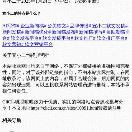
宣小二于2025年1月24日 下午4:37 【收录/更新】
宣小二的特点是什么？
AI写作
# 企业新闻稿
# 公关软文
# 品牌传播
# 宣小二软文发稿
#
新闻发稿
# 新闻稿优化
# 新闻稿发布
# 新闻稿撰写
# 自助发稿平
台
# 软文发布平台
# 软文发稿平台
# 软文推广
# 软文推广平台
#
软文营销
# 软文营销平台
关于宣小二
“特别声明”
本站收录网址均来自于网络，不保证外部链接的准确性和完整
性，同时，对于该外部链接的指向，不由本站实际控制，在网
址收录时，该网页上的内容，都属于合规合法，后期网页的内
容如出现违规，可以直接联系网站管理员进行删除，本站不承
担任何责任。
CliCli-呲哩呲哩致力于优质、实用的网络站点资源收集与分
享！
本文地址https://clicli.com.cn/sites/10091.html转载请注明
相关导航