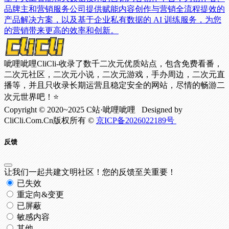
品牌主和营销服务公司提供赋能内容创作与营销全流程提效的
产品解决方案，以及基于企业私有数据的 AI 训练服务，为您
的营销带来更高的效率和创新。
呲哩呲哩CliCli-收录了数千二次元优质站点，包含免费看番，
二次元社区，二次元小说，二次元游戏，手办周边，二次元直
播等，并且只收录长期运营且稳定安全的网站，尽情的畅游二
次元世界吧！⭐
Copyright © 2020~2025 C站·呲哩呲哩 Designed by
CliCli.Com.Cn版权所有 ©
京ICP备2026022189号
反馈
让我们一起共建文明社区！您的反馈至关重要！
已失效
重定向&变更
已屏蔽
敏感内容
其他