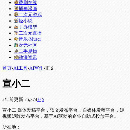
番剧在线
插画漫画
二次元游戏
轻小说
手办模型
二次元直播
音乐·Musci
次元社区
二手易物
动漫资讯
首页
•
AI工具
•
AI写作
•
正文
宣小二
2年前更新
25,374
0
0
宣小二 媒体发稿平台，软文发布平台，自媒体发稿平台，短
视频矩阵发布平台，基于AI驱动的企业自助式投放平台。
所在地：