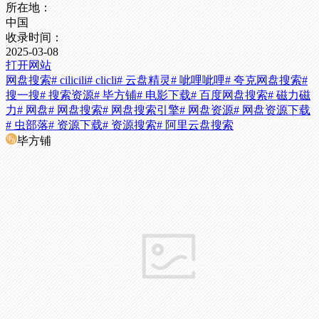
所在地：
中国
收录时间：
2025-03-08
打开网站
网盘搜索
# cilicili
# clicli
# 云盘精灵
# 呲哩呲哩
# 夸克网盘搜索
#
搜一搜
# 搜索资源
# 毕方铺
# 电影下载
# 百度网盘搜索
# 磁力磁
力
# 网盘
# 网盘搜索
# 网盘搜索引擎
# 网盘资源
# 网盘资源下载
# 虫部落
# 资源下载
# 资源搜索
# 阿里云盘搜索
毕方铺