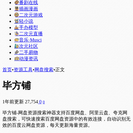
番剧在线
插画漫画
二次元游戏
轻小说
手办模型
二次元直播
音乐·Musci
次元社区
二手易物
动漫资讯
首页
•
资源工具
•
网盘搜索
•
正文
毕方铺
1年前更新
27,754
0
0
毕方铺-网盘资源搜索神器支持百度网盘、阿里云盘、夸克网
盘搜索，可快速搜索百度网盘资源中的有效连接，自动识别无
效的百度云网盘资源，每天更新海量资源。