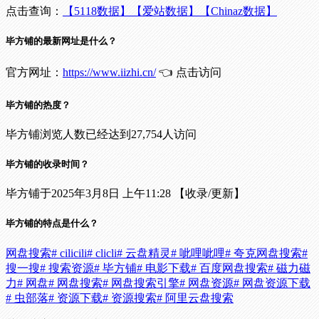
点击查询：
【5118数据】
【爱站数据】
【Chinaz数据】
毕方铺的最新网址是什么？
官方网址：
https://www.iizhi.cn/
👈 点击访问
毕方铺的热度？
毕方铺浏览人数已经达到27,754人访问
毕方铺的收录时间？
毕方铺于2025年3月8日 上午11:28 【收录/更新】
毕方铺的特点是什么？
网盘搜索
# cilicili
# clicli
# 云盘精灵
# 呲哩呲哩
# 夸克网盘搜索
#
搜一搜
# 搜索资源
# 毕方铺
# 电影下载
# 百度网盘搜索
# 磁力磁
力
# 网盘
# 网盘搜索
# 网盘搜索引擎
# 网盘资源
# 网盘资源下载
# 虫部落
# 资源下载
# 资源搜索
# 阿里云盘搜索