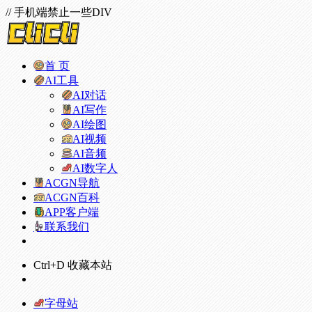
// 手机端禁止一些DIV
首 页
AI工具
AI对话
AI写作
AI绘图
AI视频
AI音频
AI数字人
ACGN导航
ACGN百科
APP客户端
联系我们
Ctrl+D 收藏本站
字母站