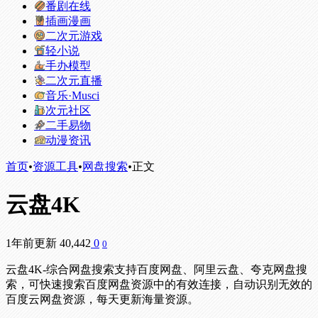
番剧在线
插画漫画
二次元游戏
轻小说
手办模型
二次元直播
音乐·Musci
次元社区
二手易物
动漫资讯
首页
•
资源工具
•
网盘搜索
•
正文
云盘4K
1年前更新
40,442
0
0
云盘4K-综合网盘搜索支持百度网盘、阿里云盘、夸克网盘搜
索，可快速搜索百度网盘资源中的有效连接，自动识别无效的
百度云网盘资源，每天更新海量资源。