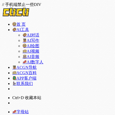
// 手机端禁止一些DIV
首 页
AI工具
AI对话
AI写作
AI绘图
AI视频
AI音频
AI数字人
ACGN导航
ACGN百科
APP客户端
联系我们
Ctrl+D 收藏本站
字母站