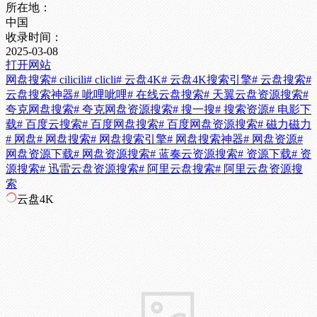
所在地：
中国
收录时间：
2025-03-08
打开网站
网盘搜索
# cilicili
# clicli
# 云盘4K
# 云盘4K搜索引擎
# 云盘搜索
#
云盘搜索神器
# 呲哩呲哩
# 在线云盘搜索
# 天翼云盘资源搜索
#
夸克网盘搜索
# 夸克网盘资源搜索
# 搜一搜
# 搜索资源
# 电影下
载
# 百度云搜索
# 百度网盘搜索
# 百度网盘资源搜索
# 磁力磁力
# 网盘
# 网盘搜索
# 网盘搜索引擎
# 网盘搜索神器
# 网盘资源
#
网盘资源下载
# 网盘资源搜索
# 蓝奏云资源搜索
# 资源下载
# 资
源搜索
# 迅雷云盘资源搜索
# 阿里云盘搜索
# 阿里云盘资源搜
索
云盘4K