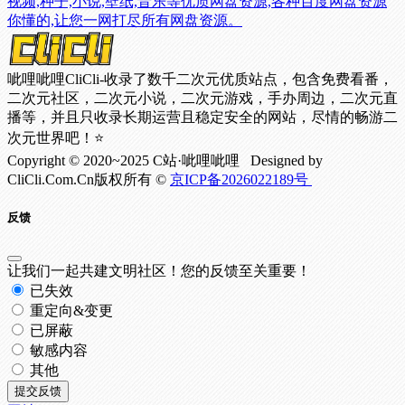
视频,种子,小说,壁纸,音乐等优质网盘资源,各种百度网盘资源
你懂的,让您一网打尽所有网盘资源。
呲哩呲哩CliCli-收录了数千二次元优质站点，包含免费看番，
二次元社区，二次元小说，二次元游戏，手办周边，二次元直
播等，并且只收录长期运营且稳定安全的网站，尽情的畅游二
次元世界吧！⭐
Copyright © 2020~2025 C站·呲哩呲哩 Designed by
CliCli.Com.Cn版权所有 ©
京ICP备2026022189号
反馈
让我们一起共建文明社区！您的反馈至关重要！
已失效
重定向&变更
已屏蔽
敏感内容
其他
提交反馈