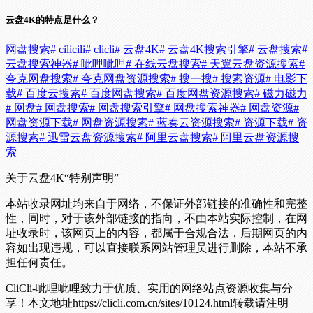
云盘4K的特点是什么？
网盘搜索
# cilicili
# clicli
# 云盘4K
# 云盘4K搜索引擎
# 云盘搜索
#
云盘搜索神器
# 呲哩呲哩
# 在线云盘搜索
# 天翼云盘资源搜索
#
夸克网盘搜索
# 夸克网盘资源搜索
# 搜一搜
# 搜索资源
# 电影下
载
# 百度云搜索
# 百度网盘搜索
# 百度网盘资源搜索
# 磁力磁力
# 网盘
# 网盘搜索
# 网盘搜索引擎
# 网盘搜索神器
# 网盘资源
#
网盘资源下载
# 网盘资源搜索
# 蓝奏云资源搜索
# 资源下载
# 资
源搜索
# 迅雷云盘资源搜索
# 阿里云盘搜索
# 阿里云盘资源搜
索
关于云盘4K
“特别声明”
本站收录网址均来自于网络，不保证外部链接的准确性和完整
性，同时，对于该外部链接的指向，不由本站实际控制，在网
址收录时，该网页上的内容，都属于合规合法，后期网页的内
容如出现违规，可以直接联系网站管理员进行删除，本站不承
担任何责任。
CliCli-呲哩呲哩致力于优质、实用的网络站点资源收集与分
享！
本文地址https://clicli.com.cn/sites/10124.html转载请注明