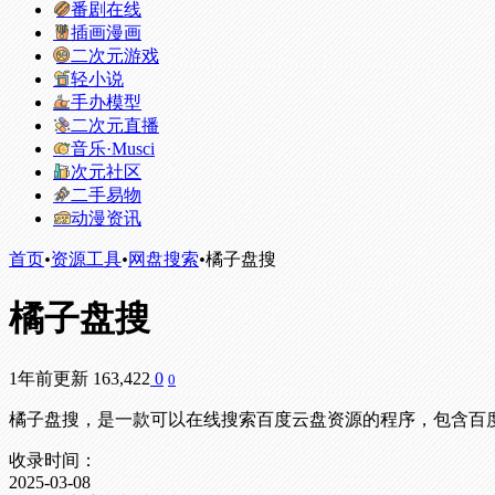
番剧在线
插画漫画
二次元游戏
轻小说
手办模型
二次元直播
音乐·Musci
次元社区
二手易物
动漫资讯
首页
•
资源工具
•
网盘搜索
•
橘子盘搜
橘子盘搜
1年前更新
163,422
0
0
橘子盘搜，是一款可以在线搜索百度云盘资源的程序，包含百度
收录时间：
2025-03-08