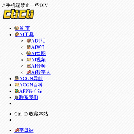
// 手机端禁止一些DIV
首 页
AI工具
AI对话
AI写作
AI绘图
AI视频
AI音频
AI数字人
ACGN导航
ACGN百科
APP客户端
联系我们
Ctrl+D 收藏本站
字母站