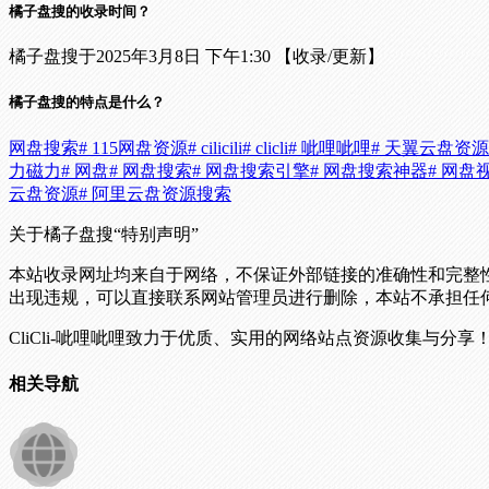
橘子盘搜的收录时间？
橘子盘搜于2025年3月8日 下午1:30 【收录/更新】
橘子盘搜的特点是什么？
网盘搜索
# 115网盘资源
# cilicili
# clicli
# 呲哩呲哩
# 天翼云盘资
力磁力
# 网盘
# 网盘搜索
# 网盘搜索引擎
# 网盘搜索神器
# 网盘
云盘资源
# 阿里云盘资源搜索
关于橘子盘搜
“特别声明”
本站收录网址均来自于网络，不保证外部链接的准确性和完整
出现违规，可以直接联系网站管理员进行删除，本站不承担任
CliCli-呲哩呲哩致力于优质、实用的网络站点资源收集与分享
相关导航