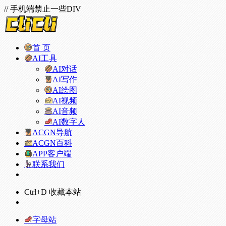
// 手机端禁止一些DIV
首 页
AI工具
AI对话
AI写作
AI绘图
AI视频
AI音频
AI数字人
ACGN导航
ACGN百科
APP客户端
联系我们
Ctrl+D 收藏本站
字母站