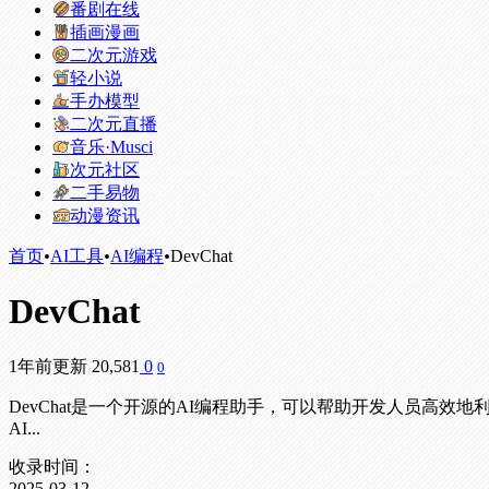
番剧在线
插画漫画
二次元游戏
轻小说
手办模型
二次元直播
音乐·Musci
次元社区
二手易物
动漫资讯
首页
•
AI工具
•
AI编程
•
DevChat
DevChat
1年前更新
20,581
0
0
DevChat是一个开源的AI编程助手，可以帮助开发人员高
AI...
收录时间：
2025-03-12