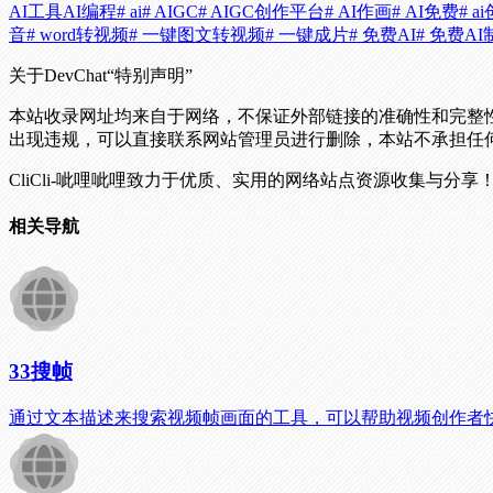
AI工具
AI编程
# ai
# AIGC
# AIGC创作平台
# AI作画
# AI免费
# a
音
# word转视频
# 一键图文转视频
# 一键成片
# 免费AI
# 免费AI
关于DevChat
“特别声明”
本站收录网址均来自于网络，不保证外部链接的准确性和完整
出现违规，可以直接联系网站管理员进行删除，本站不承担任
CliCli-呲哩呲哩致力于优质、实用的网络站点资源收集与分享
相关导航
33搜帧
通过文本描述来搜索视频帧画面的工具，可以帮助视频创作者