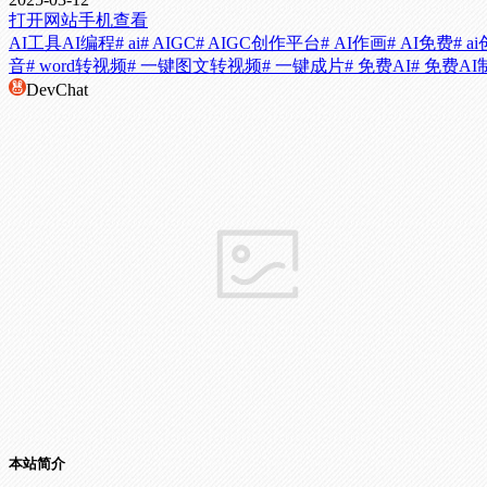
打开网站
手机查看
AI工具
AI编程
# ai
# AIGC
# AIGC创作平台
# AI作画
# AI免费
# a
音
# word转视频
# 一键图文转视频
# 一键成片
# 免费AI
# 免费AI
DevChat
本站简介