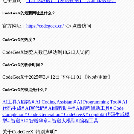
点击查询：
【5118数据】
【爱站数据】
【Chinaz数据】
CodeGeeX的最新网址是什么？
官方网址：
https://codegeex.cn/
👈 点击访问
CodeGeeX的热度？
CodeGeeX浏览人数已经达到18,213人访问
CodeGeeX的收录时间？
CodeGeeX于2025年3月12日 下午11:01 【收录/更新】
CodeGeeX的特点是什么？
AI工具
AI编程
# AI Coding Assistant
# AI Programming Tool
# AI
代码生成
# AI写代码
# AI编程助手
# AI编程辅助工具
# Code
Completion
# Code Generation
# CodeGeeX
# copilot
# 代码生成模
型
# 智谱AI
# 智谱华章
# 智谱大模型
# 编程工具
关于CodeGeeX
“特别声明”