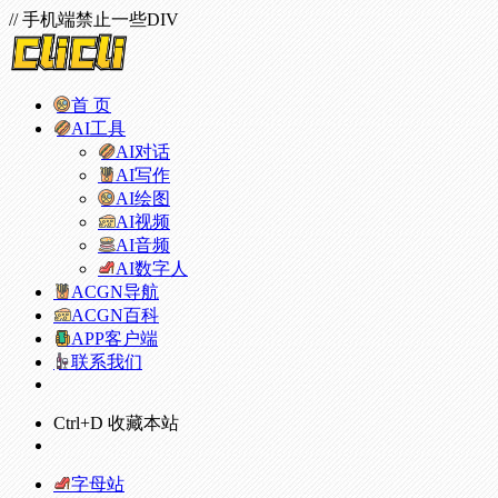
// 手机端禁止一些DIV
首 页
AI工具
AI对话
AI写作
AI绘图
AI视频
AI音频
AI数字人
ACGN导航
ACGN百科
APP客户端
联系我们
Ctrl+D 收藏本站
字母站