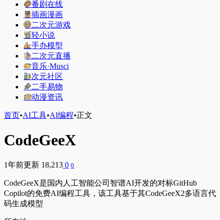
番剧在线
插画漫画
二次元游戏
轻小说
手办模型
二次元直播
音乐·Musci
次元社区
二手易物
动漫资讯
首页
•
AI工具
•
AI编程
•
正文
CodeGeeX
1年前更新
18,213
0
0
CodeGeeX是国内人工智能公司智谱AI开发的对标GitHub
Copilot的免费AI编程工具，该工具基于其CodeGeeX2多语言代
码生成模型