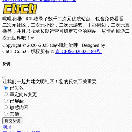
呲哩呲哩CliCli-收录了数千二次元优质站点，包含免费看番，
二次元社区，二次元小说，二次元游戏，手办周边，二次元直
播等，并且只收录长期运营且稳定安全的网站，尽情的畅游二
次元世界吧！⭐
Copyright © 2020~2025 C站·呲哩呲哩 Designed by
CliCli.Com.Cn版权所有 ©
京ICP备2026022189号
反馈
让我们一起共建文明社区！您的反馈至关重要！
已失效
重定向&变更
已屏蔽
敏感内容
其他
提交反馈
网址