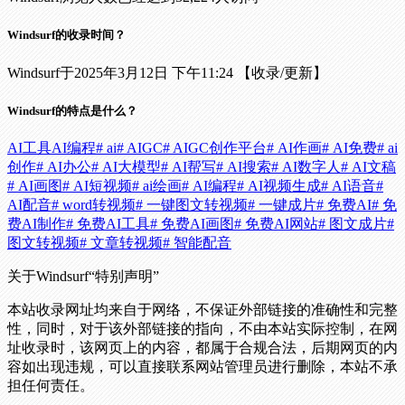
Windsurf的收录时间？
Windsurf于2025年3月12日 下午11:24 【收录/更新】
Windsurf的特点是什么？
AI工具
AI编程
# ai
# AIGC
# AIGC创作平台
# AI作画
# AI免费
# ai
创作
# AI办公
# AI大模型
# AI帮写
# AI搜索
# AI数字人
# AI文稿
# AI画图
# AI短视频
# ai绘画
# AI编程
# AI视频生成
# AI语音
#
AI配音
# word转视频
# 一键图文转视频
# 一键成片
# 免费AI
# 免
费AI制作
# 免费AI工具
# 免费AI画图
# 免费AI网站
# 图文成片
#
图文转视频
# 文章转视频
# 智能配音
关于Windsurf
“特别声明”
本站收录网址均来自于网络，不保证外部链接的准确性和完整
性，同时，对于该外部链接的指向，不由本站实际控制，在网
址收录时，该网页上的内容，都属于合规合法，后期网页的内
容如出现违规，可以直接联系网站管理员进行删除，本站不承
担任何责任。