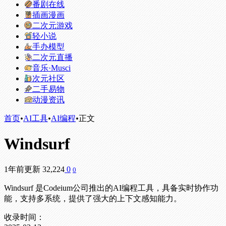
番剧在线
插画漫画
二次元游戏
轻小说
手办模型
二次元直播
音乐·Musci
次元社区
二手易物
动漫资讯
首页
•
AI工具
•
AI编程
•
正文
Windsurf
1年前更新
32,224
0
0
Windsurf 是Codeium公司推出的AI编程工具，具备实时协作功
能，支持多系统，提供了强大的上下文感知能力。
收录时间：