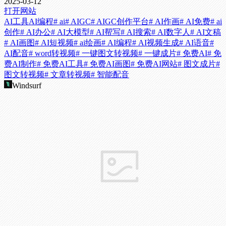
2025-03-12
打开网站
AI工具
AI编程
# ai
# AIGC
# AIGC创作平台
# AI作画
# AI免费
# ai
创作
# AI办公
# AI大模型
# AI帮写
# AI搜索
# AI数字人
# AI文稿
# AI画图
# AI短视频
# ai绘画
# AI编程
# AI视频生成
# AI语音
#
AI配音
# word转视频
# 一键图文转视频
# 一键成片
# 免费AI
# 免
费AI制作
# 免费AI工具
# 免费AI画图
# 免费AI网站
# 图文成片
#
图文转视频
# 文章转视频
# 智能配音
Windsurf