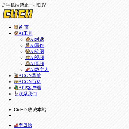
// 手机端禁止一些DIV
首 页
AI工具
AI对话
AI写作
AI绘图
AI视频
AI音频
AI数字人
ACGN导航
ACGN百科
APP客户端
联系我们
Ctrl+D 收藏本站
字母站