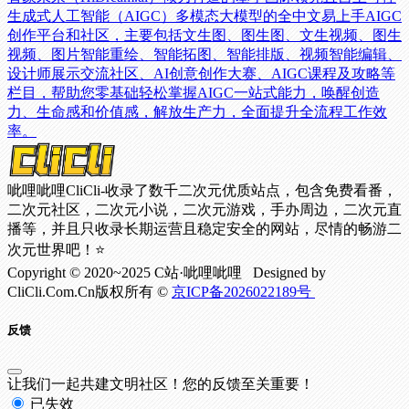
生成式人工智能（AIGC）多模态大模型的全中文易上手AIGC
创作平台和社区，主要包括文生图、图生图、文生视频、图生
视频、图片智能重绘、智能拓图、智能排版、视频智能编辑、
设计师展示交流社区、AI创意创作大赛、AIGC课程及攻略等
栏目，帮助您零基础轻松掌握AIGC一站式能力，唤醒创造
力、生命感和价值感，解放生产力，全面提升全流程工作效
率。
呲哩呲哩CliCli-收录了数千二次元优质站点，包含免费看番，
二次元社区，二次元小说，二次元游戏，手办周边，二次元直
播等，并且只收录长期运营且稳定安全的网站，尽情的畅游二
次元世界吧！⭐
Copyright © 2020~2025 C站·呲哩呲哩 Designed by
CliCli.Com.Cn版权所有 ©
京ICP备2026022189号
反馈
让我们一起共建文明社区！您的反馈至关重要！
已失效