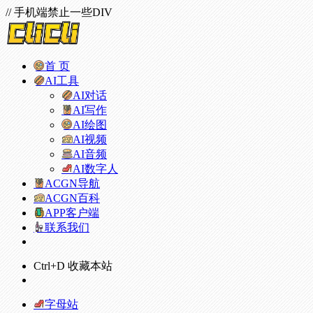
// 手机端禁止一些DIV
首 页
AI工具
AI对话
AI写作
AI绘图
AI视频
AI音频
AI数字人
ACGN导航
ACGN百科
APP客户端
联系我们
Ctrl+D 收藏本站
字母站