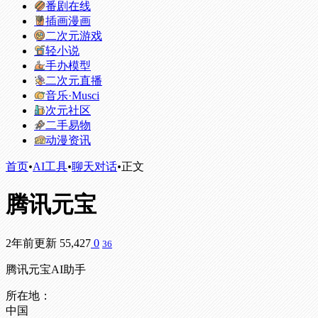
番剧在线
插画漫画
二次元游戏
轻小说
手办模型
二次元直播
音乐·Musci
次元社区
二手易物
动漫资讯
首页
•
AI工具
•
聊天对话
•
正文
腾讯元宝
2年前更新
55,427
0
36
腾讯元宝AI助手
所在地：
中国