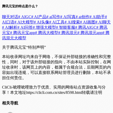
腾讯元宝的特点是什么？
聊天对话
# AIGC
# AI产品
# ai写作
# AI写真
# ai创作
# AI助手
#
AI口语
# AI大模型
# AI头像
# AI工具
# AI搜索
# AI画图
# AI聊天
# AI解析
# AI问答
# 增强大模型
# 智能客服
# 腾讯AIGC
# 腾讯
元宝
# 腾讯元宝app
# 腾讯大模型
# 腾讯混元
# 腾讯混元app
# 腾
讯混元大模型
关于腾讯元宝
“特别声明”
本站收录网址均来自于网络，不保证外部链接的准确性和完整
性，同时，对于该外部链接的指向，不由本站实际控制，在网
址收录时，该网页上的内容，都属于合规合法，后期网页的内
容如出现违规，可以直接联系网站管理员进行删除，本站不承
担任何责任。
CliCli-呲哩呲哩致力于优质、实用的网络站点资源收集与分
享！
本文地址https://clicli.com.cn/sites/8598.html转载请注明
相关导航