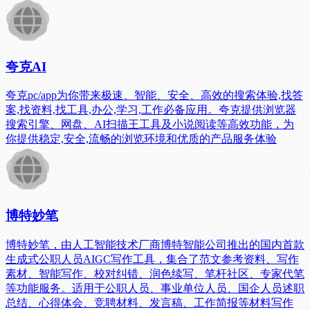
夸克AI
夸克pc/app为你带来极速、智能、安全、高效的搜索体验,找答
案,找资料,找工具,办公,学习,工作必备应用。夸克提供浏览器
搜索引擎、网盘、AI扫描王工具及小说阅读等高效功能，为
你提供稳定,安全,流畅的浏览环境和优质的产品服务体验
博特妙笔
博特妙笔，由人工智能技术厂商博特智能公司推出的国内首款
生成式公职人员AIGC写作工具，集合了范文参考资料、写作
素材、智能写作、校对纠错、润色续写、笔杆社区、专家代笔
等功能服务。适用于公职人员、事业单位人员、国企人员述职
总结、心得体会、竞聘材料、发言稿、工作简报等材料写作