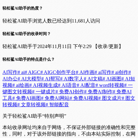
轻松鲨AI助手的热度？
轻松鲨AI助手浏览人数已经达到11,681人访问
轻松鲨AI助手的收录时间？
轻松鲨AI助手于2024年11月11日 下午2:29 【收录/更新】
轻松鲨AI助手的特点是什么？
AI写作
# ai
# AIGC
# AIGC创作平台
# AI作画
# ai写作
# ai创作
#
AI办公
# AI大模型
# AI帮写
# AI数字人
# AI文稿
# AI画图
# AI短
视频
# ai绘画
# AI视频生成
# AI语音
# AI配音
# word转视频
# 一
键图文转视频
# 一键成片
# 免费AI创作
# 免费AI制作
# 免费AI
工具
# 免费AI画图
# 免费AI网站
# 免费AI视频
# 图文成片
# 图文
转视频
# 文章转视频
# 智能配音
关于轻松鲨AI助手
“特别声明”
本站收录网址均来自于网络，不保证外部链接的准确性和完整
性，同时，对于该外部链接的指向，不由本站实际控制，在网