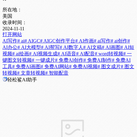
所在地：
美国
收录时间：
2024-11-11
打开网站
AI写作
# ai
# AIGC
# AIGC创作平台
# AI作画
# ai写作
# ai创作
#
AI办公
# AI大模型
# AI帮写
# AI数字人
# AI文稿
# AI画图
# AI短
视频
# ai绘画
# AI视频生成
# AI语音
# AI配音
# word转视频
# 一
键图文转视频
# 一键成片
# 免费AI创作
# 免费AI制作
# 免费AI
工具
# 免费AI画图
# 免费AI网站
# 免费AI视频
# 图文成片
# 图文
转视频
# 文章转视频
# 智能配音
轻松鲨AI助手