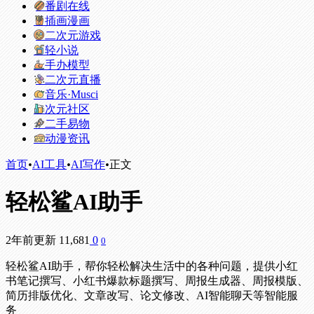
番剧在线
插画漫画
二次元游戏
轻小说
手办模型
二次元直播
音乐·Musci
次元社区
二手易物
动漫资讯
首页
•
AI工具
•
AI写作
•
正文
轻松鲨AI助手
2年前更新
11,681
0
0
轻松鲨AI助手，帮你轻松解决生活中的各种问题，提供小红
书笔记撰写、小红书爆款标题撰写、周报生成器、周报模版、
简历排版优化、文章改写、论文修改、AI智能聊天等智能服
务