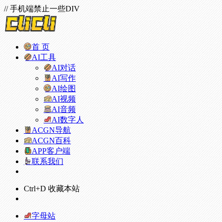
// 手机端禁止一些DIV
首 页
AI工具
AI对话
AI写作
AI绘图
AI视频
AI音频
AI数字人
ACGN导航
ACGN百科
APP客户端
联系我们
Ctrl+D 收藏本站
字母站