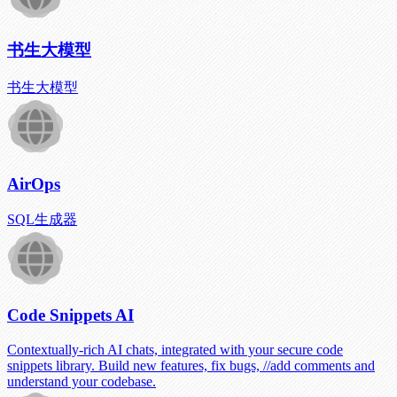
书生大模型
书生大模型
AirOps
SQL生成器
Code Snippets AI
Contextually-rich AI chats, integrated with your secure code
snippets library. Build new features, fix bugs, //add comments and
understand your codebase.