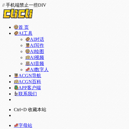
// 手机端禁止一些DIV
首 页
AI工具
AI对话
AI写作
AI绘图
AI视频
AI音频
AI数字人
ACGN导航
ACGN百科
APP客户端
联系我们
Ctrl+D 收藏本站
字母站