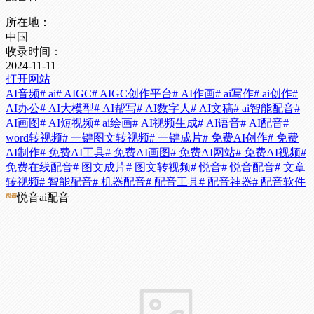
所在地：
中国
收录时间：
2024-11-11
打开网站
AI音频
# ai
# AIGC
# AIGC创作平台
# AI作画
# ai写作
# ai创作
#
AI办公
# AI大模型
# AI帮写
# AI数字人
# AI文稿
# ai智能配音
#
AI画图
# AI短视频
# ai绘画
# AI视频生成
# AI语音
# AI配音
#
word转视频
# 一键图文转视频
# 一键成片
# 免费AI创作
# 免费
AI制作
# 免费AI工具
# 免费AI画图
# 免费AI网站
# 免费AI视频
#
免费在线配音
# 图文成片
# 图文转视频
# 悦音
# 悦音配音
# 文章
转视频
# 智能配音
# 机器配音
# 配音工具
# 配音神器
# 配音软件
悦音ai配音