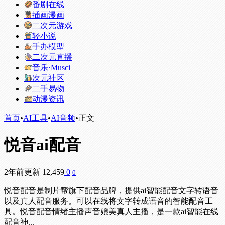
番剧在线
插画漫画
二次元游戏
轻小说
手办模型
二次元直播
音乐·Musci
次元社区
二手易物
动漫资讯
首页
•
AI工具
•
AI音频
•
正文
悦音ai配音
2年前更新
12,459
0
0
悦音配音是制片帮旗下配音品牌，提供ai智能配音文字转语音
以及真人配音服务。可以在线将文字转成语音的智能配音工
具。悦音配音情绪主播声音媲美真人主播，是一款ai智能在线
配音神...