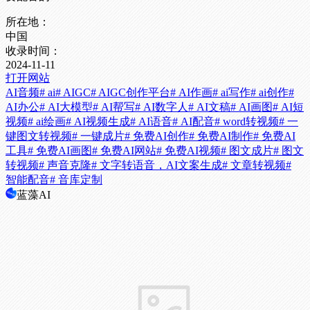
所在地：
中国
收录时间：
2024-11-11
打开网站
AI音频
# ai
# AIGC
# AIGC创作平台
# AI作画
# ai写作
# ai创作
#
AI办公
# AI大模型
# AI帮写
# AI数字人
# AI文稿
# AI画图
# AI短
视频
# ai绘画
# AI视频生成
# AI语音
# AI配音
# word转视频
# 一
键图文转视频
# 一键成片
# 免费AI创作
# 免费AI制作
# 免费AI
工具
# 免费AI画图
# 免费AI网站
# 免费AI视频
# 图文成片
# 图文
转视频
# 声音克隆
# 文字转语音，AI文案生成
# 文章转视频
#
智能配音
# 音库定制
蓝藻AI