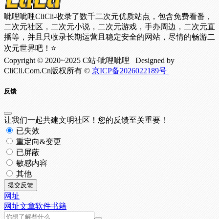
呲哩呲哩CliCli-收录了数千二次元优质站点，包含免费看番，
二次元社区，二次元小说，二次元游戏，手办周边，二次元直
播等，并且只收录长期运营且稳定安全的网站，尽情的畅游二
次元世界吧！⭐
Copyright © 2020~2025 C站·呲哩呲哩 Designed by
CliCli.Com.Cn版权所有 ©
京ICP备2026022189号
反馈
让我们一起共建文明社区！您的反馈至关重要！
已失效
重定向&变更
已屏蔽
敏感内容
其他
提交反馈
网址
网址
文章
软件
书籍