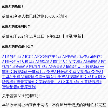
蓝藻AI的热度？
蓝藻AI浏览人数已经达到16,056人访问
蓝藻AI的收录时间？
蓝藻AI于2024年11月11日 下午9:23 【收录/更新】
蓝藻AI的特点是什么？
AI音频
# ai
# AIGC
# AIGC创作平台
# AI作画
# ai写作
# ai创作
#
AI办公
# AI大模型
# AI帮写
# AI数字人
# AI文稿
# AI画图
# AI短
视频
# ai绘画
# AI视频生成
# AI语音
# AI配音
# word转视频
# 一
键图文转视频
# 一键成片
# 免费AI创作
# 免费AI制作
# 免费AI
工具
# 免费AI画图
# 免费AI网站
# 免费AI视频
# 图文成片
# 图文
转视频
# 声音克隆
# 文字转语音，AI文案生成
# 文章转视频
#
智能配音
# 音库定制
关于蓝藻AI
“特别声明”
本站收录网址均来自于网络，不保证外部链接的准确性和完整