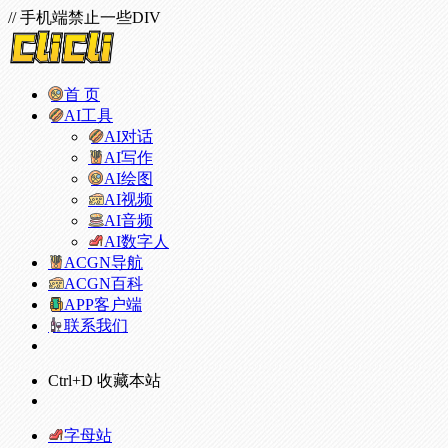
// 手机端禁止一些DIV
首 页
AI工具
AI对话
AI写作
AI绘图
AI视频
AI音频
AI数字人
ACGN导航
ACGN百科
APP客户端
联系我们
Ctrl+D 收藏本站
字母站