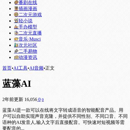
番剧在线
插画漫画
二次元游戏
轻小说
手办模型
二次元直播
音乐·Musci
次元社区
二手易物
动漫资讯
首页
•
AI工具
•
AI音频
•
正文
蓝藻AI
2年前更新
16,056
0
0
蓝藻AI是一款可以在线将文字转成语音的智能配音产品。用
户可以自助实现声音克隆，并提供不同性别、不同口音、不同
语种的AI发音人,输入文字后直接配音。可快速对短视频等需
要配音的...