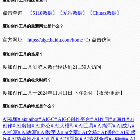
度加创作工具站综合查询
点击查询：
【5118数据】
【爱站数据】
【Chinaz数据】
度加创作工具的最新网址是什么？
官方网址：
https://aigc.baidu.com/home
👈 点击访问
度加创作工具的热度？
度加创作工具浏览人数已经达到21,159人访问
度加创作工具的收录时间？
度加创作工具于2024年11月11日 下午9:44 【收录/更新】
度加创作工具的特点是什么？
AI视频
# ai
# aibot
# AIGC
# AIGC创作平台
# AI作画
# ai写作
# ai
创作
# AI剪辑
# AI办公
# AI大模型
# AI工具
# AI帮写
# AI成片
#
AI扩写
# AI改写
# AI数字人
# ai文案
# AI文稿
# AI润色
# AI灵感
库
# AI热点推荐
# AI画图
# AI短视频
# AI素材合成
# ai绘画
# AI