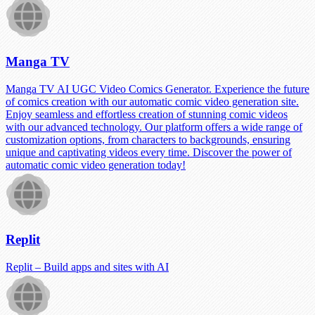
Manga TV
Manga TV AI UGC Video Comics Generator. Experience the future
of comics creation with our automatic comic video generation site.
Enjoy seamless and effortless creation of stunning comic videos
with our advanced technology. Our platform offers a wide range of
customization options, from characters to backgrounds, ensuring
unique and captivating videos every time. Discover the power of
automatic comic video generation today!
Replit
Replit – Build apps and sites with AI