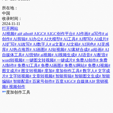
所在地：
中国
收录时间：
2024-11-11
打开网站
AI视频
# ai
# aibot
# AIGC
# AIGC创作平台
# AI作画
# ai写作
# ai
创作
# AI剪辑
# AI办公
# AI大模型
# AI工具
# AI帮写
# AI成片
#
AI扩写
# AI改写
# AI数字人
# ai文案
# AI文稿
# AI润色
# AI灵感
库
# AI热点推荐
# AI画图
# AI短视频
# AI素材合成
# ai绘画
# AI
自媒体工具
# AI营销
# ai视频
# AI视频生成
# AI语音
# AI配音
#
word转视频
# 一键图文转视频
# 一键成片
# 免费AI创作
# 免费
AI制作
# 免费AI工具
# 免费AI画图
# 免费AI网站
# 免费AI视频
#
图文成片
# 图文转视频
# 度加
# 度加创作工具
# 数字人
# 文字成
片
# 文字转视频
# 文章转视频
# 智能剪辑
# 智能图文生成
# 智能
编辑
# 智能配音
# 百家号创作
# 百度AIGC
# 自媒体AI
# 营销视
频
# 视频创作
度加创作工具