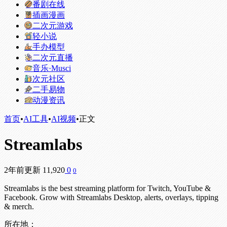
番剧在线
插画漫画
二次元游戏
轻小说
手办模型
二次元直播
音乐·Musci
次元社区
二手易物
动漫资讯
首页
•
AI工具
•
AI视频
•
正文
Streamlabs
2年前更新
11,920
0
0
Streamlabs is the best streaming platform for Twitch, YouTube &
Facebook. Grow with Streamlabs Desktop, alerts, overlays, tipping
& merch.
所在地：