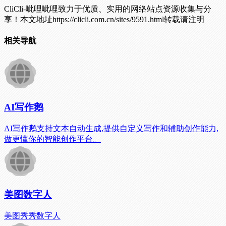
CliCli-呲哩呲哩致力于优质、实用的网络站点资源收集与分
享！
本文地址https://clicli.com.cn/sites/9591.html转载请注明
相关导航
AI写作鹅
AI写作鹅支持文本自动生成,提供自定义写作和辅助创作能力,
做更懂你的智能创作平台。
美图数字人
美图秀秀数字人