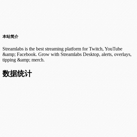
本站简介
Streamlabs is the best streaming platform for Twitch, YouTube
&amp; Facebook. Grow with Streamlabs Desktop, alerts, overlays,
tipping &amp; merch.
数据统计