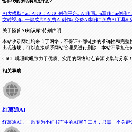
怪兽AI知识库的特点是什么？
AI大模型
# ai
# AIGC
# AIGC创作平台
# AI作画
# ai写作
# ai创作
#
文转视频
# 一键成片
# 免费AI创作
# 免费AI制作
# 免费AI工具
#
关于怪兽AI知识库
“特别声明”
本站收录网址均来自于网络，不保证外部链接的准确性和完整
出现违规，可以直接联系网站管理员进行删除，本站不承担任
CliCli-呲哩呲哩致力于优质、实用的网络站点资源收集与分享
相关导航
红薯通AI
红薯通AI，一款专为小红书而生的AI写作工具，只需一个关