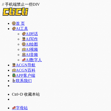
// 手机端禁止一些DIV
首 页
AI工具
AI对话
AI写作
AI绘图
AI视频
AI音频
AI数字人
ACGN导航
ACGN百科
APP客户端
联系我们
Ctrl+D 收藏本站
字母站