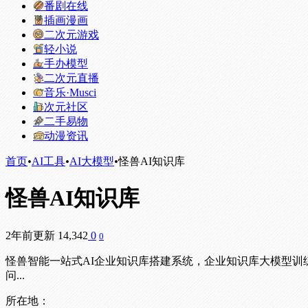
番剧在线
插画漫画
二次元游戏
轻小说
手办模型
二次元直播
音乐·Musci
次元社区
二手易物
动漫资讯
首页
•
AI工具
•
AI大模型
•
怪兽AI知识库
怪兽AI知识库
2年前更新
14,342
0
0
怪兽智能一站式AI企业知识库搭建系统，企业知识库大模型训练
问...
所在地：