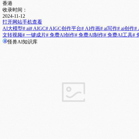
香港
收录时间：
2024-11-12
打开网站
手机查看
AI大模型
# ai
# AIGC
# AIGC创作平台
# AI作画
# ai写作
# ai创作
#
文转视频
# 一键成片
# 免费AI创作
# 免费AI制作
# 免费AI工具
#
怪兽AI知识库