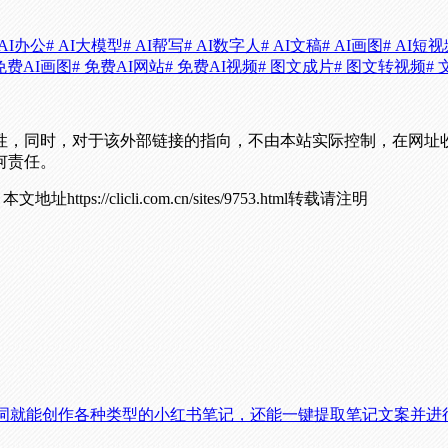
 AI办公
# AI大模型
# AI帮写
# AI数字人
# AI文稿
# AI画图
# AI短
 免费AI画图
# 免费AI网站
# 免费AI视频
# 图文成片
# 图文转视频
#
性，同时，对于该外部链接的指向，不由本站实际控制，在网址
何责任。
！
本文地址https://clicli.com.cn/sites/9753.html转载请注明
键词就能创作各种类型的小红书笔记，还能一键提取笔记文案并