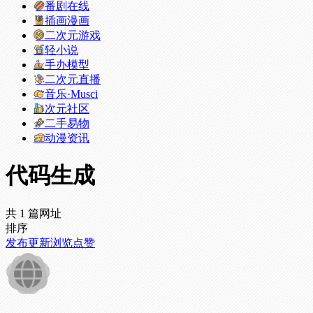
番剧在线
插画漫画
二次元游戏
轻小说
手办模型
二次元直播
音乐·Musci
次元社区
二手易物
动漫资讯
代码生成
共 1 篇网址
排序
发布
更新
浏览
点赞