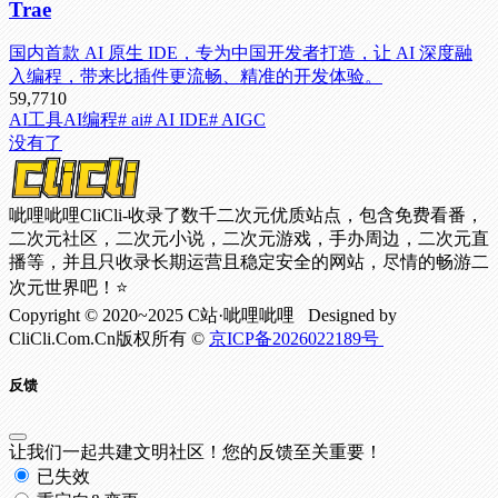
Trae
国内首款 AI 原生 IDE，专为中国开发者打造，让 AI 深度融
入编程，带来比插件更流畅、精准的开发体验。
59,771
0
AI工具
AI编程
# ai
# AI IDE
# AIGC
没有了
呲哩呲哩CliCli-收录了数千二次元优质站点，包含免费看番，
二次元社区，二次元小说，二次元游戏，手办周边，二次元直
播等，并且只收录长期运营且稳定安全的网站，尽情的畅游二
次元世界吧！⭐
Copyright © 2020~2025 C站·呲哩呲哩 Designed by
CliCli.Com.Cn版权所有 ©
京ICP备2026022189号
反馈
让我们一起共建文明社区！您的反馈至关重要！
已失效