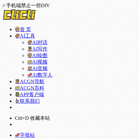
// 手机端禁止一些DIV
首 页
AI工具
AI对话
AI写作
AI绘图
AI视频
AI音频
AI数字人
ACGN导航
ACGN百科
APP客户端
联系我们
Ctrl+D 收藏本站
字母站