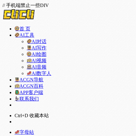
// 手机端禁止一些DIV
首 页
AI工具
AI对话
AI写作
AI绘图
AI视频
AI音频
AI数字人
ACGN导航
ACGN百科
APP客户端
联系我们
Ctrl+D 收藏本站
字母站