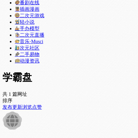
番剧在线
插画漫画
二次元游戏
轻小说
手办模型
二次元直播
音乐·Musci
次元社区
二手易物
动漫资讯
学霸盘
共 1 篇网址
排序
发布
更新
浏览
点赞