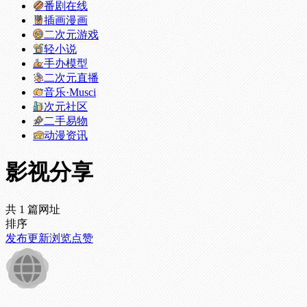
番剧在线
插画漫画
二次元游戏
轻小说
手办模型
二次元直播
音乐·Musci
次元社区
二手易物
动漫资讯
影视分享
共 1 篇网址
排序
发布
更新
浏览
点赞