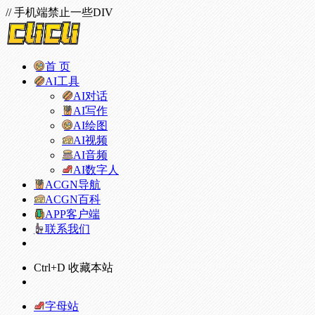
// 手机端禁止一些DIV
首 页
AI工具
AI对话
AI写作
AI绘图
AI视频
AI音频
AI数字人
ACGN导航
ACGN百科
APP客户端
联系我们
Ctrl+D 收藏本站
字母站