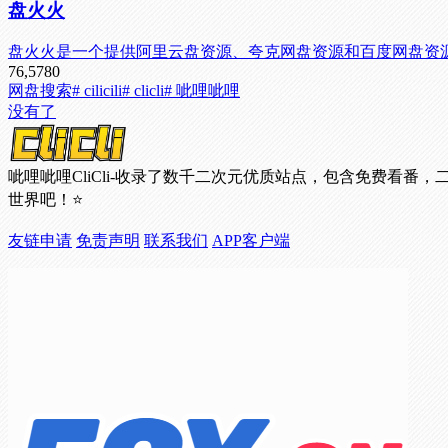
盘火火
盘火火是一个提供阿里云盘资源、夸克网盘资源和百度网盘资
76,578
0
网盘搜索
# cilicili
# clicli
# 呲哩呲哩
没有了
呲哩呲哩CliCli-收录了数千二次元优质站点，包含免费
世界吧！⭐
友链申请
免责声明
联系我们
APP客户端